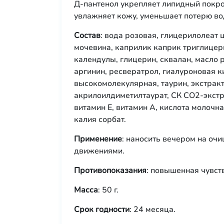
Д-пантенол укрепляет липидный покр
увлажняет кожу, уменьшает потерю во
Состав
: вода розовая, глицерилолеат
мочевина, каприлик каприк триглицер
календулы, глицерин, сквалан, масло 
аргинин, ресвератрол, гиалуроновая к
высокомолекулярная, таурин, экстракт
акрилоилдиметилтаурат, CК СО2-экстр
витамин Е, витамин А, кислота молочн
калия сорбат.
Применение
: наносить вечером на о
движениями.
Противопоказания
: повышенная чувст
Масса
: 50 г.
Срок годности
: 24 месяца.