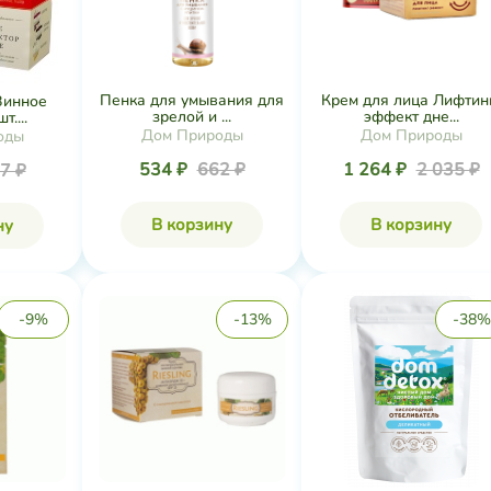
Пенка для умывания для
Крем для лица Лифтин
Винное
зрелой и ...
эффект дне...
т....
Дом Природы
Дом Природы
оды
534 ₽
662 ₽
1 264 ₽
2 035 ₽
7 ₽
В корзину
В корзину
ну
-9%
-13%
-38%