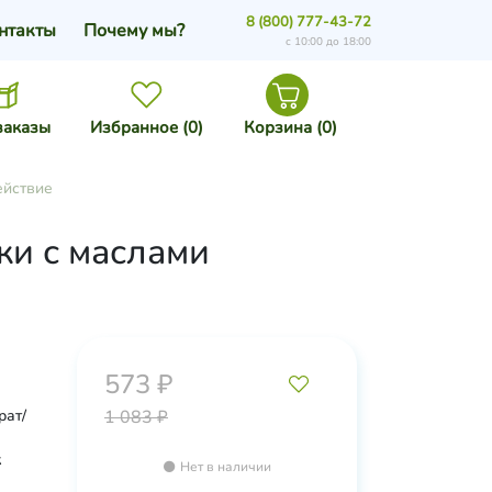
8 (800) 777-43-72
нтакты
Почему мы?
с 10:00 до 18:00
заказы
Избранное (
0
)
Корзина (
0
)
йствие​
жи с маслами
573 ₽
рат/
1 083 ₽
к
Нет в наличии
se