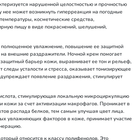
ктеризуется нарушенной целостностью и прочностью
 у нее может возникнуть гиперреакция на погодные
е температуры, косметические средства,
рную пищу в виде покраснений, шелушений,
 полноценное увлажнение, повышение ее защитной
 на внешние раздражители. Ночной крем помогает
 защитный барьер кожи, выравнивает ее тон и рельеф,
ет следы усталости и стресса, оказывает тонизирующее
едупреждает появление раздражения, стимулирует
ислота, стимулирующая локальную микроциркуляцию
 кожи за счет активизации макрофагов. Проникает в
ктов распада белков, тем самым улучшая цвет лица.
ных увлажняющих факторов в коже, принимает участие
енерацию.
оторый относится к классу полифенолов. Это