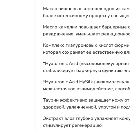
Масло вишневых косточек одно из са
более интенсивному процессу насыщен
Масло камелии повышает барьерные св
раздражение, уменьшает реакционнос
Комплекс гиалуроновых кислот формир
которая сохраняет ее естественную вл
*Hyaluronic Acid (высокомолекулярная
стабилизирует барьерную функцию эпи
*Hyaluronic Acid HySilk (низкомолекул
межклеточное взаимодействие, способ
Таурин эффективно защищает кожу от 
здоровой, увлажненной, упругой и под
Экстракт алоэ глубоко увлажняет кож
стимулирует регенерацию.