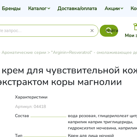
Бренды
Каталог
Доставка/оплата
Акции
Ко
Найти
Мои 
>
Ароматические серии
>
"Arginin+Resveratrol" - омолаживающее де
крем для чувствительной ко
экстрактом коры магнолии
Характеристики
Артикул:
04418
Состав
вода розовая, глицерилолеат цит
каприлик каприк триглицериды,
гидроксиэтил мочевина, каприли
каприк триглицериды PhytoDefen
Тип
Развернуть состав
Крем для лица ночной