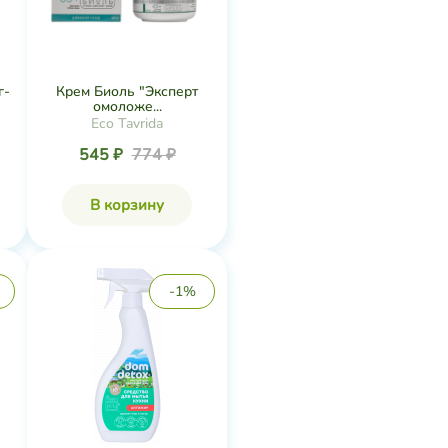
г-
Крем Биоль "Эксперт
омоложе...
Eco Tavrida
545 ₽
774 ₽
В корзину
-1%