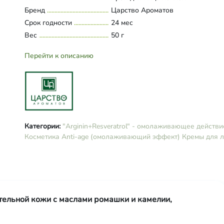
CLR™, масло бабассу, масло кале
Бренд
Царство Ароматов
глицерин, сквалан, масло ромашк
Срок годности
24 мес
масло вишневой косточки, масло
Вес
камелии, аргинин, ресвератрол,
50 г
гиалуроновая кислота
низкомолекулярная, гиалуронова
Перейти к описанию
кислота высокомолекулярная, тау
экстракт алоэ, аллантоин, Д-пант
аммониум акрилоилдиметилтаурат
СО2-экстракт мимозы, CК СО2-эк
березовых почек, витамин Е, вит
кислота молочная,
глюконолактон+бензоат
Категории:
"Arginin+Resveratrol" - омолаживающее действие
натрия+глюконат кальция, калия
Косметика Anti-age (омолаживающий эффект)
Кремы для 
сорбат.
тельной кожи с маслами ромашки и камелии,