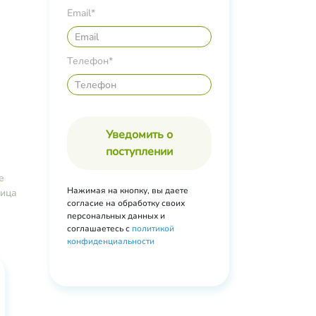
ндулы,
Email*
и,
Телефон*
я
рин,
енол,
, CК
Уведомить о
стракт
амин А,
поступлении
​
Нажимая на кнопку, вы даете
лица
согласие на обработку своих
персональных данных и
соглашаетесь с
политикой
конфиденциальности