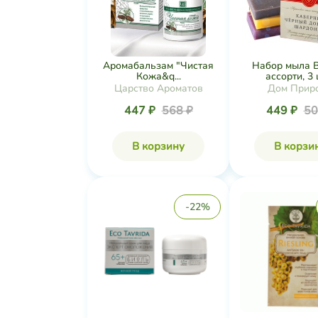
Аромабальзам "Чистая
Набор мыла 
Кожа&q...
ассорти, 3 ш
Царство Ароматов
Дом Прир
447 ₽
568 ₽
449 ₽
50
В корзину
В корзи
-22%