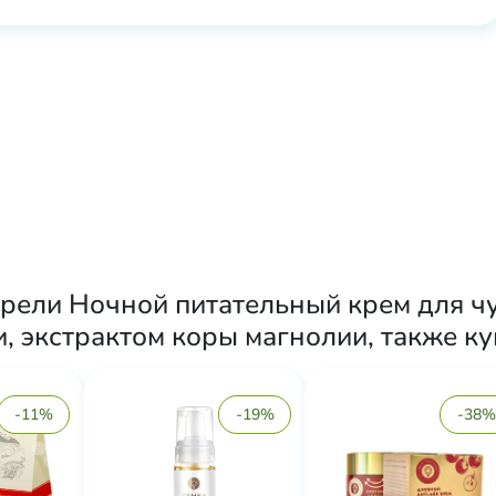
рели Ночной питательный крем для ч
, экстрактом коры магнолии, также к
-11%
-19%
-38%