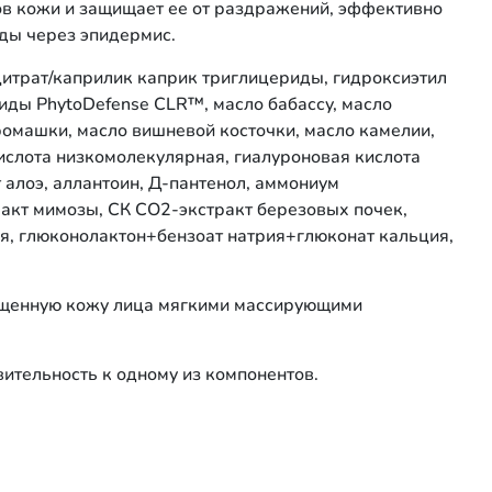
ов кожи и защищает ее от раздражений, эффективно
ды через эпидермис.
 цитрат/каприлик каприк триглицериды, гидроксиэтил
иды PhytoDefense CLR™, масло бабассу, масло
ромашки, масло вишневой косточки, масло камелии,
ислота низкомолекулярная, гиалуроновая кислота
 алоэ, аллантоин, Д-пантенол, аммониум
акт мимозы, CК СО2-экстракт березовых почек,
ая, глюконолактон+бензоат натрия+глюконат кальция,
чищенную кожу лица мягкими массирующими
вительность к одному из компонентов.