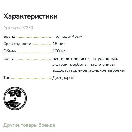
Характеристики
Артикул: 02273
Бренд
Полиада-Крым
Срок годности
18 мес
Объем
100 мл
Состав
дистиллят мелиссы натуральный,
экстракт вербены, масло оливы
водорастворимое, эфирное вербены
лимонной натуральное, сульфат
Тип
Дезодорант
Развернуть состав
цинка.
Другие товары бренда