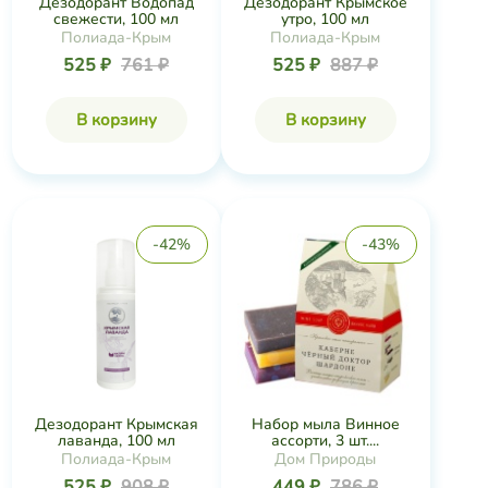
Дезодорант Водопад
Дезодорант Крымское
свежести, 100 мл
утро, 100 мл
Полиада-Крым
Полиада-Крым
525 ₽
761 ₽
525 ₽
887 ₽
В корзину
В корзину
-42%
-43%
Дезодорант Крымская
Набор мыла Винное
лаванда, 100 мл
ассорти, 3 шт....
Полиада-Крым
Дом Природы
525 ₽
908 ₽
449 ₽
786 ₽