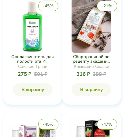
-45%
-21%
Ополаскиватель для
Сбор травяной по
полости рта И...
рецепту академи...
Сакские Грязи
Крымские Сказки
275 ₽
501 ₽
316 ₽
398 ₽
В корзину
В корзину
-45%
-47%