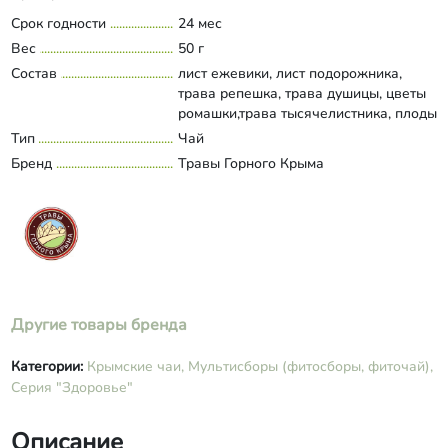
Срок годности
24 мес
Вес
50 г
Состав
лист ежевики, лист подорожника,
трава репешка, трава душицы, цветы
ромашки,трава тысячелистника, плоды
шиповника, лепесток подсолнечника,
Тип
Чай
Развернуть состав
листья мяты перечной, трава
Бренд
Травы Горного Крыма
зверобоя
Другие товары бренда
Категории:
Крымские чаи,
Мультисборы (фитосборы, фиточай),
Серия "Здоровье"
Описание