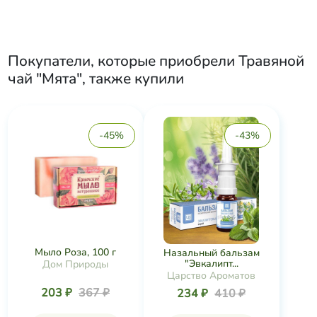
Покупатели, которые приобрели
Травяной
чай "Мята"
, также купили
-45%
-43%
Мыло Роза, 100 г
Назальный бальзам
"Эвкалипт...
Дом Природы
Царство Ароматов
203 ₽
367 ₽
234 ₽
410 ₽