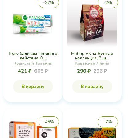
-37%
-2%
Гель-бальзам двойного
Набор мыла Винная
действия О...
коллекция, 3 ш...
Крымский Травник
Крымская Линия
421 ₽
665 ₽
290 ₽
296 ₽
В корзину
В корзину
-45%
-7%