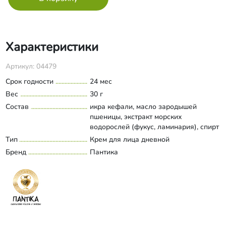
Характеристики
Артикул: 04479
Срок годности
24 мес
Вес
30 г
Состав
икра кефали, масло зародышей
пшеницы, экстракт морских
водорослей (фукус, ламинария), спирт
цетеариловый, глицерил стеарат
Тип
Крем для лица дневной
Развернуть состав
(органический), цетил пальмитат,
Бренд
Пантика
глицерин (растительный),
гидрогенизированное касторовое
масло, ксантановая камедь, лецитин,
салициловая кислота, молочная
кислота, дегидрацетовая кислота,
бензиловый спирт, фруктовые
органические кислоты (сорбиновая,