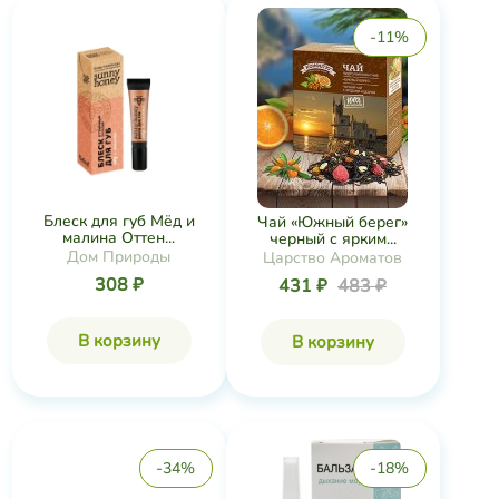
-11%
Блеск для губ Мёд и
Чай «Южный берег»
малина Оттен...
черный с ярким...
Дом Природы
Царство Ароматов
308 ₽
431 ₽
483 ₽
В корзину
В корзину
-34%
-18%