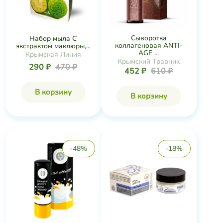
Сыворотка
Набор мыла С
коллагеновая ANTI-
экстрактом маклюры,...
AGE ...
Крымская Линия
Крымский Травник
290 ₽
470 ₽
452 ₽
610 ₽
В корзину
В корзину
-48%
-18%