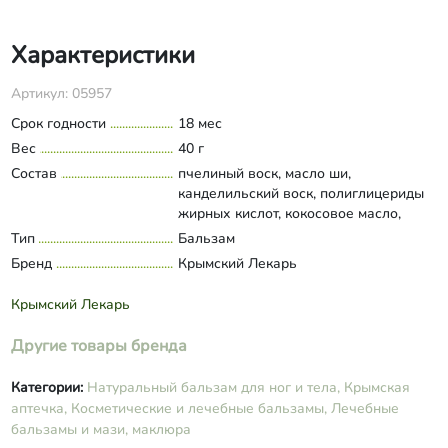
Характеристики
Артикул: 05957
Срок годности
18 мес
Вес
40 г
Состав
пчелиный воск, масло ши,
канделильский воск, полиглицериды
жирных кислот, кокосовое масло,
оливковое масло, миндальное масло,
Тип
Бальзам
Развернуть состав
прополис.
Бренд
Крымский Лекарь
Крымский Лекарь
Другие товары бренда
Категории:
Натуральный бальзам для ног и тела,
Крымская
аптечка,
Косметические и лечебные бальзамы,
Лечебные
бальзамы и мази, маклюра