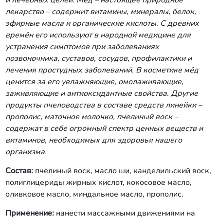
и лечебных целей.
Мёд – настоящее природное
лекарство – содержит витамины, минералы, белок,
эфирные масла и органические кислоты. С древних
времён его используют в народной медицине для
устранения симптомов при заболеваниях
позвоночника, суставов, сосудов, профилактики и
лечения простудных заболеваний. В косметике мёд
ценится за его увлажняющие, омолаживающие,
заживляющие и антиоксидантные свойства. Другие
продукты пчеловодства в составе средств линейки –
прополис, маточное молочко, пчелиный воск –
содержат в себе огромный спектр ценных веществ и
витаминов, необходимых для здоровья нашего
организма.
Состав:
пчелиный воск, масло ши, канделильский воск,
полиглицериды жирных кислот, кокосовое масло,
оливковое масло, миндальное масло, прополис.
Применение:
нанести массажными движениями на