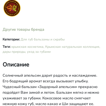
линоленовой кислот,
изопропилмиристат, токоферилацетат,
ретинилацетат, ионол,
феноксиэтанол), (этилгексилглицерин,
феноксиэтанол), масло косточек
малины, эфирное масло апельсина,
Другие товары бренда
эфирное масло лимона, экстракт
облепихи СО2, экстракт розмарина
Категории:
Для губ бальзамы и скрабы
СО2.
Теги:
крымская косметика,
Крымская натуральная коллекция,
дары природы,
уход за губами
Описание
Солнечный апельсин дарит радость и наслаждение.
Его бодрящий аромат всегда вызывает улыбку.
Чудесный бальзам «Задорный апельсин» прекрасно
подойдет Вам зимой и летом. Бальзам мягко и нежно
ухаживает за губами. Кокосовое масло смягчает
нежную кожу губ, масло какао и Ши защищают ее.