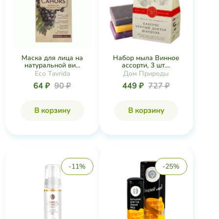
Маска для лица на
Набор мыла Винное
натуральной ви...
ассорти, 3 шт....
Eco Tavrida
Дом Природы
64 ₽
90 ₽
449 ₽
727 ₽
В корзину
В корзину
-11%
-25%