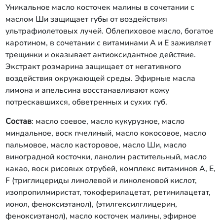
Уникальное масло косточек малины в сочетании с
маслом Ши защищает губы от воздействия
ультрафиолетовых лучей. Облепиховое масло, богатое
каротином, в сочетании с витаминами А и Е заживляет
трещинки и оказывает антиоксидантное действие.
Экстракт розмарина защищает от негативного
воздействия окружающей среды. Эфирные масла
лимона и апельсина восстанавливают кожу
потрескавшихся, обветренных и сухих губ.
Состав
: масло соевое, масло кукурузное, масло
миндальное, воск пчелиный, масло кокосовое, масло
пальмовое, масло касторовое, масло Ши, масло
виноградной косточки, ланолин растительный, масло
какао, воск рисовых отрубей, комплекс витаминов А, Е,
F (триглицериды линолевой и линоленовой кислот,
изопропилмиристат, токоферилацетат, ретинилацетат,
ионол, феноксиэтанол), (этилгексилглицерин,
феноксиэтанол), масло косточек малины, эфирное