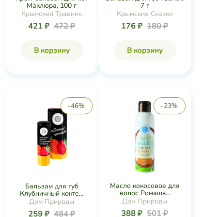
Маклюра, 100 г
7 г
Крымский Травник
Крымские Сказки
421 ₽
472 ₽
176 ₽
180 ₽
В корзину
В корзину
-46%
-23%
Масло кокосовое для
Бальзам для губ
волос Ромашк...
Клубничный кокте...
Дом Природы
Дом Природы
388 ₽
501 ₽
259 ₽
484 ₽