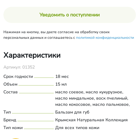
Уведомить о поступлении
Нажимая на кнопку, вы даете согласие на обработку своих
персональных данных и соглашаетесь с
политикой конфиденциальности
Характеристики
Артикул: 01352
Срок годности
18 мес
Объем
15 мл
Состав
масло соевое, масло кукурузное,
масло миндальное, воск пчелиный,
масло кокосовое, масло пальмовое,
масло касторовое, масло Ши, масло
Тип
Бальзам для губ
Развернуть состав
виноградной косточки, ланолин
Бренд
Крымская Натуральная Коллекция
растительный, масло какао, воск
Тип кожи
Для всех типов кожи
рисовых отрубей, комплекс витаминов
А, Е, F (триглицериды линолевой и