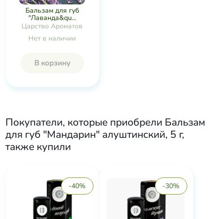
Бальзам для губ
"Лаванда&qu...
Царство Ароматов
Нет в наличии
В корзину
Покупатели, которые приобрели
Бальзам
для губ "Мандарин" алуштинский, 5 г
,
также купили
-40%
-30%