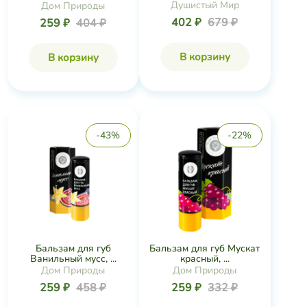
Душистый Мир
Дом Природы
402 ₽
679 ₽
259 ₽
404 ₽
В корзину
В корзину
-43%
-22%
Бальзам для губ
Бальзам для губ Мускат
Ванильный мусс, ...
красный, ...
Дом Природы
Дом Природы
259 ₽
458 ₽
259 ₽
332 ₽