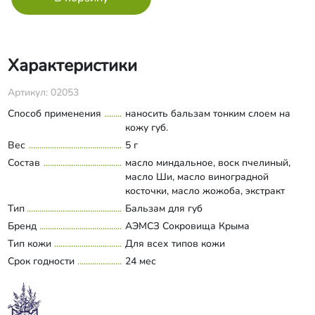
Характеристики
Артикул: 02053
Способ применения
наносить бальзам тонким слоем на
кожу губ.
Вес
5 г
Состав
масло миндальное, воск пчелиный,
масло Ши, масло виноградной
косточки, масло жожоба, экстракт
розмарина, экстракт лаванды, витамин
Тип
Бальзам для губ
Развернуть состав
Е, эфирное масло мандарина,
Бренд
АЭМСЗ Сокровища Крыма
парфюмерная композиция, ионол.
Тип кожи
Для всех типов кожи
Срок годности
24 мес