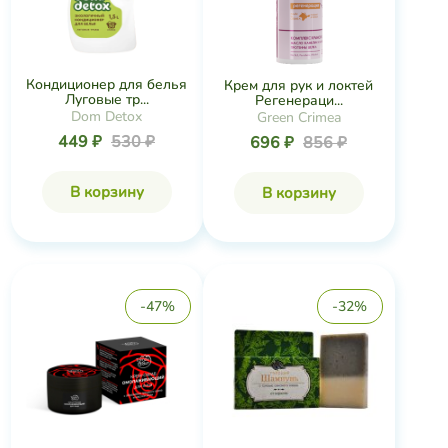
Кондиционер для белья
Крем для рук и локтей
Луговые тр...
Регенераци...
Dom Detox
Green Crimea
449 ₽
530 ₽
696 ₽
856 ₽
В корзину
В корзину
-47%
-32%