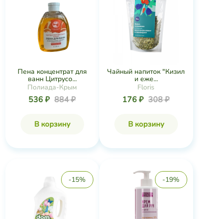
Пена концентрат для
Чайный напиток "Кизил
ванн Цитрусо...
и еже...
Полиада-Крым
Floris
536 ₽
884 ₽
176 ₽
308 ₽
В корзину
В корзину
-15%
-19%