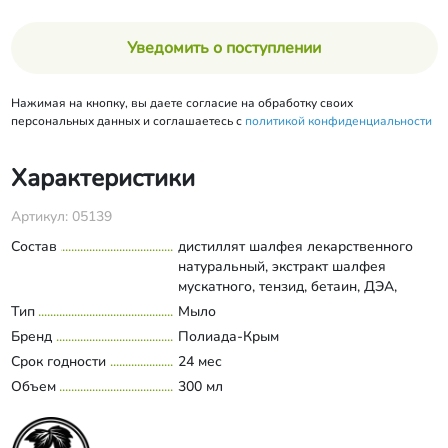
Уведомить о поступлении
Нажимая на кнопку, вы даете согласие на обработку своих
персональных данных и соглашаетесь с
политикой конфиденциальности
Характеристики
Артикул: 05139
Состав
дистиллят шалфея лекарственного
натуральный, экстракт шалфея
мускатного, тензид, бетаин, ДЭА,
масло косметическое миндальное
Тип
Мыло
Развернуть состав
натуральное, масло эфирное
Бренд
Полиада-Крым
грейпфрута натуральное, масло
Срок годности
24 мес
эфирное герани натуральное, масло
Объем
эфирное иланг-иланга натуральное,
300 мл
масло эфирное петигренйна
натуральное, масло эфирное шалфея
мускатного натуральное