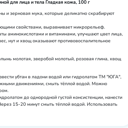
ной для лица и тела Гладкая кожа, 100 г
ины и зерновая мука, которые деликатно скрабируют
ающими свойствами, выравнивает микрорельеф.
аты аминокислотами и витаминами, улучшают цвет лица,
вес, нут и хвощ оказывают противовоспалительное
полынь молотая, зверобой молотый, розовая глина, хвощ
вести убтан в ладони водой или гидролатом ТМ "ЮГА",
сажными движениями, смыть тёплой водой. Можно
ром.
идролатом до однородной густой консистенции, нанести
 Через 15-20 минут смыть тёплой водой. Использовать