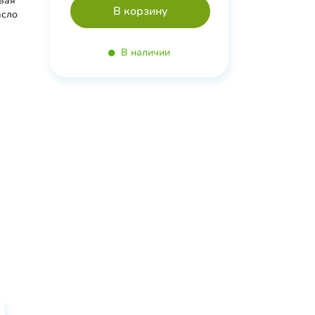
овая
асло
В наличии