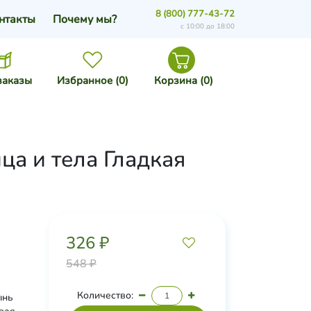
8 (800) 777-43-72
нтакты
Почему мы?
с 10:00 до 18:00
заказы
Избранное (
0
)
Корзина (
0
)
ца и тела Гладкая
326 ₽
548 ₽
Количество:
ынь