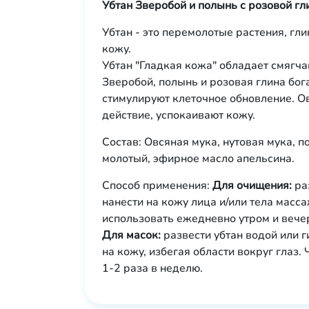
Убтан Зверобой и полынь с розовой гли
Убтан - это перемолотые растения, гл
кожу.
Убтан "Гладкая кожа" обладает смягч
Зверобой, полынь и розовая глина бог
стимулируют клеточное обновление. О
действие, успокаивают кожу.
Состав: Овсяная мука, нутовая мука, 
молотый, эфирное масло апельсина.
Способ применения:
Для очищения:
раз
нанести на кожу лица и/или тела мас
использовать ежедневно утром и вече
Для масок:
развести убтан водой или г
на кожу, избегая области вокруг глаз.
1-2 раза в неделю.