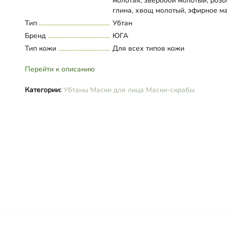
молотая, зверобой молотый, роз
глина, хвощ молотый, эфирное м
апельсина.
Тип
Развернуть состав
Убтан
Бренд
ЮГА
Тип кожи
Для всех типов кожи
Перейти к описанию
Категории:
Убтаны
Маски для лица
Маски-скрабы