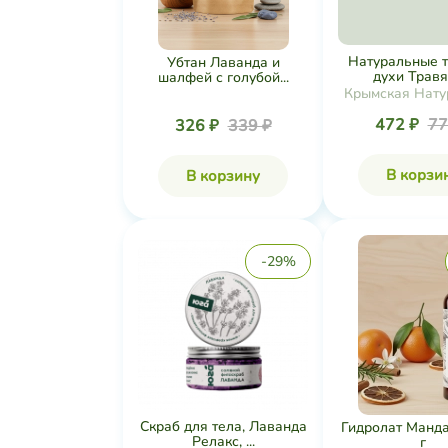
Натуральные 
Убтан Лаванда и
духи Травян
шалфей с голубой...
Крымская Нату
Коллекц
472 ₽
77
326 ₽
339 ₽
В корзи
В корзину
-29%
Скраб для тела, Лаванда
Гидролат Манда
Релакс, ...
г