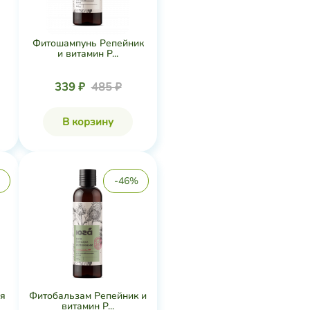
Фитошампунь Репейник
и витамин P...
339 ₽
485 ₽
В корзину
-46%
я
Фитобальзам Репейник и
витамин P...