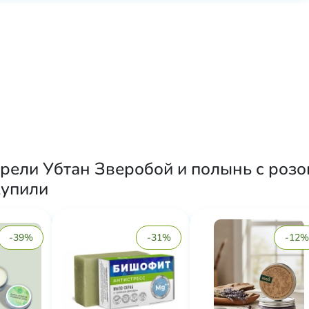
рели Убтан Зверобой и полынь с розов
купили
-39%
-31%
-12%