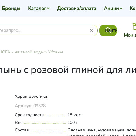
Бренды
Каталог
Доставка/оплата
Акции
Ко
Найти
Мои 
>
ЮГА - на талой воде
>
Убтаны
ынь с розовой глиной для ли
Характеристики
Артикул:
09828
Срок годности
18 мес
Вес
100 г
Состав
Овсяная мука, нутовая мука, пол