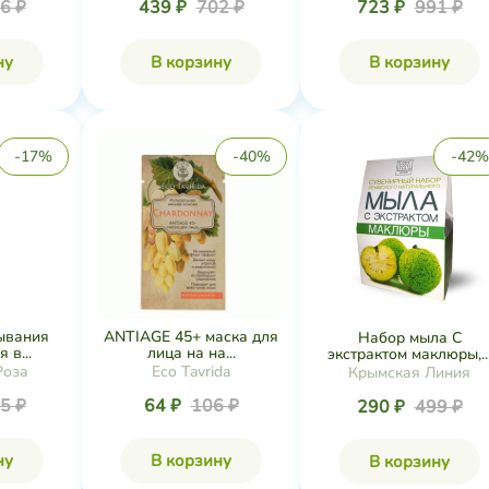
6 ₽
439 ₽
702 ₽
723 ₽
991 ₽
ну
В корзину
В корзину
-17%
-40%
-42%
ывания
ANTIAGE 45+ маска для
Набор мыла С
 в...
лица на на...
экстрактом маклюры,..
Роза
Eco Tavrida
Крымская Линия
5 ₽
64 ₽
106 ₽
290 ₽
499 ₽
ну
В корзину
В корзину