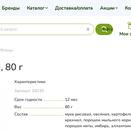
Бренды
Каталог
Доставка/оплата
Акции
Ко
Найти
Мои 
Убтаны
 80 г
Характеристики
Артикул:
04230
Срок годности
12 мес
Вес
80 г
Состав
мука рисовая, овсяная, картофе
крахмал, порошок мыльного корн
порошок мяты, имбирь, аллантоин