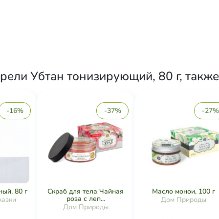
рели Убтан тонизирующий, 80 г, также
-16%
-37%
-27%
ый, 80 г
Скраб для тела Чайная
Масло монои, 100 г
роза с леп...
казки
Дом Природы
Дом Природы