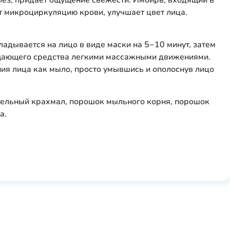
лез, придает ощущение свежести. Имбирь, входящий в
т микроциркуляцию крови, улучшает цвет лица.
ладывается на лицо в виде маски на 5−10 минут, затем
щающего средства легкими массажными движениями.
ия лица как мыло, просто умывшись и ополоснув лицо
офельный крахмал, порошок мыльного корня, порошок
а.