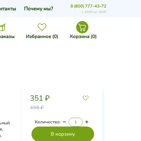
8 (800) 777-43-72
нтакты
Почему мы?
с 10:00 до 18:00
заказы
Избранное (
0
)
Корзина (
0
)
351 ₽
498 ₽
Количество:
льный
я,
,