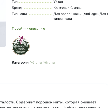
красная глина.
Тип
Развернуть состав
Убтан
Бренд
Крымские Сказки
Тип кожи
Для зрелой кожи (Anti-age), Для 
типов кожи
Перейти к описанию
Категории:
Убтаны
Убтаны
сталости. Содержит порошок мяты, которая очищает