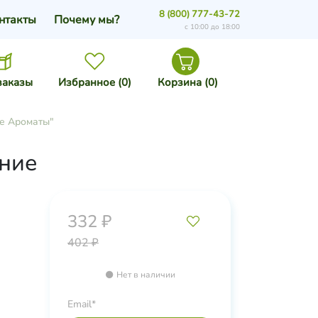
8 (800) 777-43-72
нтакты
Почему мы?
с 10:00 до 18:00
заказы
Избранное (
0
)
Корзина (
0
)
е Ароматы"
ние
332 ₽
402 ₽
Нет в наличии
рин),
Email*