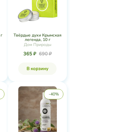
 г
Твёрдые духи Крымская
легенда, 10 г
Дом Природы
365 ₽
690 ₽
В корзину
-40%