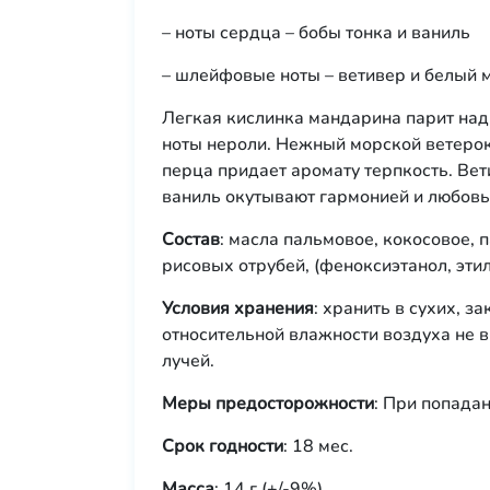
– ноты сердца – бобы тонка и ваниль
– шлейфовые ноты – ветивер и белый 
Легкая кислинка мандарина парит над 
ноты нероли. Нежный морской ветерок
перца придает аромату терпкость. Вет
ваниль окутывают гармонией и любовь
Состав
: масла пальмовое, кокосовое,
рисовых отрубей, (феноксиэтанол, этил
Условия хранения
: хранить в сухих, з
относительной влажности воздуха не 
лучей.
Меры предосторожности
: При попадан
Срок годности
: 18 мес.
Масса
: 14 г (+/-9%)