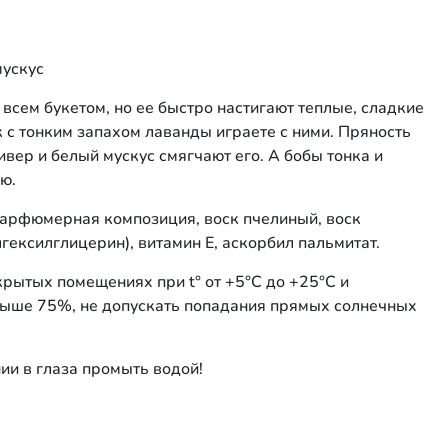
мускус
всем букетом, но ее быстро настигают теплые, сладкие
 с тонким запахом лаванды играете с ними. Пряность
ивер и белый мускус смягчают его. А бобы тонка и
ю.
 парфюмерная композиция, воск пчелиный, воск
гексилглицерин), витамин Е, аскорбил пальмитат.
акрытых помещениях при t° от +5°С до +25°С и
выше 75%, не допускать попадания прямых солнечных
ии в глаза промыть водой!