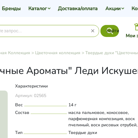
Бренды
Каталог
Доставка/оплата
Акции
Ко
Найти
Мои 
ная Коллекция
>
Цветочная коллекция
>
Твердые духи "Цветочны
очные Ароматы" Леди Искуше
Характеристики
Артикул:
02565
Вес
14 г
Состав
масла пальмовое, кокосовое,
парфюмерная композиция, воск
пчелиный, воск рисовых отрубей,
(феноксиэтанол, этилгексилглице
Тип
Развернуть состав
Твердые духи
витамин Е, аскорбил пальмитат.