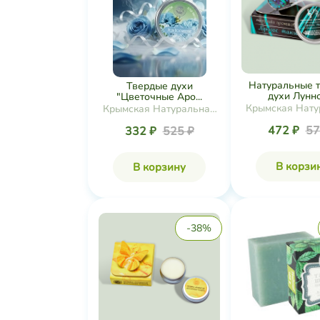
Натуральные 
Твердые духи
духи Лунное
"Цветочные Аро...
Крымская Нату
Крымская Натуральная
Коллекц
Коллекция
472 ₽
57
332 ₽
525 ₽
В корзи
В корзину
-38%