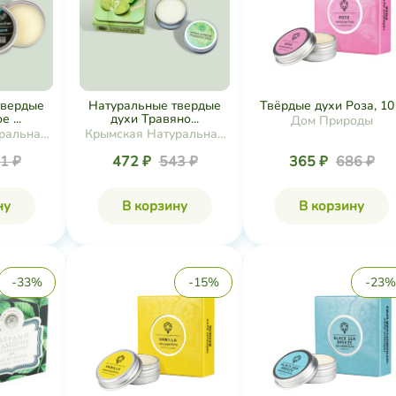
твердые
Натуральные твердые
Твёрдые духи Роза, 10
 ...
духи Травяно...
Дом Природы
ральная
Крымская Натуральная
ия
Коллекция
1 ₽
472 ₽
543 ₽
365 ₽
686 ₽
ну
В корзину
В корзину
-33%
-15%
-23%