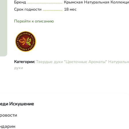
Бренд
Крымская Натуральная Коллекц
Срок годности
18 мес
Перейти к описанию
Категории:
Твердые духи "Цветочные Ароматы"
Натураль
духи
Леди Искушение
дровости
андарин