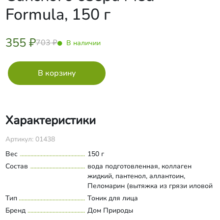
Formula, 150 г
355 ₽
703 ₽
В наличии
Характеристики
Артикул: 01438
Вес
150 г
Состав
вода подготовленная, коллаген
жидкий, пантенол, аллантоин,
Пеломарин (вытяжка из грязи иловой
сульфидной Сакского озера,
Тип
Тоник для лица
Развернуть состав
гидролизованные протеины пшеницы,
Бренд
Дом Природы
L-карнитин, витамин РР, витамин С