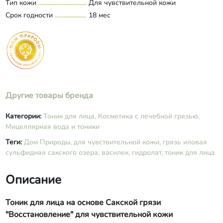
Тип кожи
Для чувствительной кожи
стабилизированный), экстракты айвы,
Срок годности
виноградной кожицы, инжира,
18 мес
гидроксиэтилцеллюлоза, глутамат
диацетат тетранатрия, камедь
ксантановая, гидролизат кератина,
оксиметилглицин, аминокислоты:
аргинин, таурин, глицин, аланин,
валин; кислота гиалуроновая, кислота
яблочная, кислота лимонная,
Другие товары бренда
витамины В1, В9, В7, бензиловый
спирт, камедь гуаровая, пектин
апельсиновый, масляный экстракт
Категории:
Тоник для лица,
Косметика с лечебной грязью,
ванили, эфирные масла
Мицеллярная вода и тоники
можжевельника, лимона.​​
Теги:
Дом Природы,
для чувствительной кожи,
грязь иловая
сульфидная сакского озера,
василек,
гидролат,
тоник для лица
Описание
Тоник для лица на основе Сакской грязи
"Восстановление" для чувствительной кожи