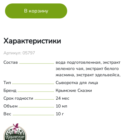
Характеристики
Артикул: 05797
Состав
вода подготовленная, экстракт
зеленого чая, экстракт белого
жасмина, экстракт эдельвейса,
комплекс Тера-Виталь, никотинамид,
Тип
Сыворотка для лица
Развернуть состав
ресвератрол, гиалуроновая кислота,
Бренд
Крымские Сказки
йеруловая кислота, Д-пантенол,
Срок годности
24 мес
аденозин.
Объем
10 мл
Вес
10 г