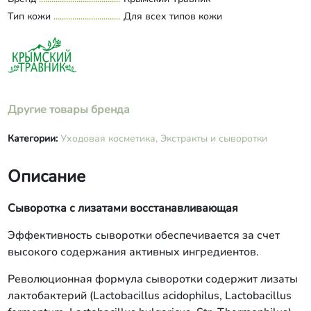
Urea; Niacinamide; Panthenol; Trehalose;
Тип кожи
Для всех типов кожи
Xanthan Gum; Acry-lates/C10-30 Alkyl
Acrylate Crosspolymer; Sodium
Hydroxide; Parfum; Benzisothiazolinone,
Methylisothiazolinone. Вода; Лизат
лактобактерий; Инулин и альфа-
глюкан оли-госахарид (Биолин Р);
Глицерин; Hydrovance; Трегалоза;
Другие товары бренда
Ниацинамид; Пантенол; Ксантановая
камедь; Ультрез 21; Натрия гидроксид;
Категории:
Уходовая косметика,
Экстракты и сыворотки
Отдушка; Микрокеар SI.
Описание
Сыворотка с лизатами восстанавливающая
Эффективность сыворотки обеспечивается за счет
высокого содержания активных ингредиентов.
Революционная формула сыворотки содержит лизаты
лактобактерий (Lactobacillus acidophilus, Lactobacillus