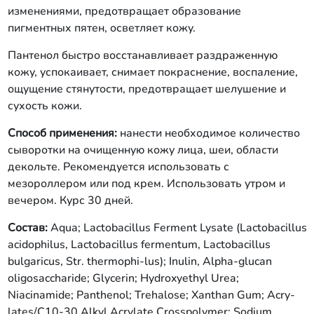
изменениями, предотвращает образование
пигментных пятен, осветляет кожу.
Пантенол быстро восстанавливает раздраженную
кожу, успокаивает, снимает покраснение, воспаление,
ощущение стянутости, предотвращает шелушение и
сухость кожи.
Способ применения:
нанести необходимое количество
сыворотки на очищенную кожу лица, шеи, области
декольте. Рекомендуется использовать с
мезороллером или под крем. Использовать утром и
вечером. Курс 30 дней.
Состав:
Aqua; Lactobacillus Ferment Lysate (Lactobacillus
acidophilus, Lactobacillus fermentum, Lactobacillus
bulgaricus, Str. thermophi-lus); Inulin, Alpha-glucan
oligosaccharide; Glycerin; Hydroxyethyl Urea;
Niacinamide; Panthenol; Trehalose; Xanthan Gum; Acry-
lates/C10-30 Alkyl Acrylate Crosspolymer; Sodium