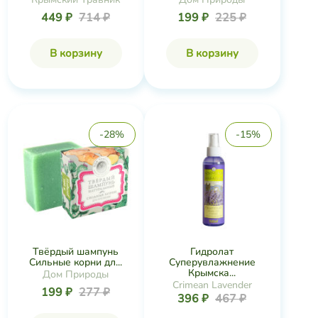
449 ₽
714 ₽
199 ₽
225 ₽
В корзину
В корзину
-28%
-15%
Твёрдый шампунь
Гидролат
Сильные корни дл...
Суперувлажнение
Крымска...
Дом Природы
Crimean Lavender
199 ₽
277 ₽
396 ₽
467 ₽