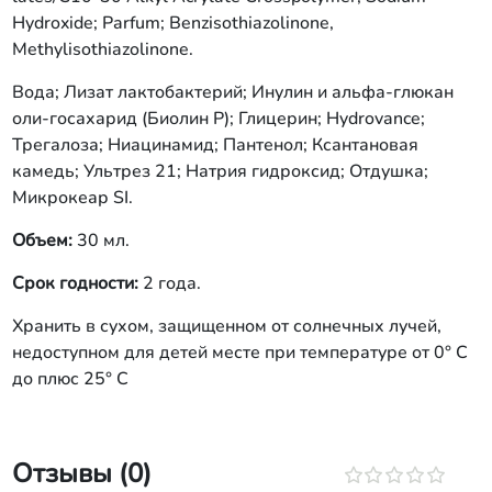
Hydroxide; Parfum; Benzisothiazolinone,
Methylisothiazolinone.
Вода; Лизат лактобактерий; Инулин и альфа-глюкан
оли-госахарид (Биолин Р); Глицерин; Hydrovance;
Трегалоза; Ниацинамид; Пантенол; Ксантановая
камедь; Ультрез 21; Натрия гидроксид; Отдушка;
Микрокеар SI.
Объем:
30 мл.
Срок годности:
2 года.
Хранить в сухом, защищенном от солнечных лучей,
недоступном для детей месте при температуре от 0° С
до плюс 25° С
Отзывы (0)