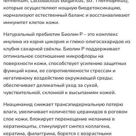
fermentum, Lactobacillus bulgaricus, Str. Thermophilus),
которые осуществляют мощную биодетоксикацию,
нормализуют естественный баланс и восстанавливают
иммунитет клеток кожи.
Натуральный пребиотик Биолин Р – это комплекс
инулина из корня цикория и глюко-олигосахаридов из
клубня сахарной свёклы. Биолин P поддерживает
оптимальное соотношение микрофлоры на
поверхности кожи, способствует усилению защитных
функций кожи, ее сопротивляемости стрессам и
негативному воздействию окружающей среды;
обеспечивает деликатный уход за сухой,
чувствительной, склонной к высыпаниям кожей.
Ниацинамид снижает трансэпидермальную потерю
влаги, увеличивает количество церамидов в роговом
слое кожи, блокирует перемещение меланина в
кератиноциты, стимулирует синтез коллагена,
кератина, филаггрина, борется с возрастными