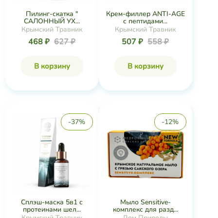
Пилинг-скатка "
Крем-филлер ANTI-AGE
САЛОННЫЙ УХ...
с пептидами...
Крымский Травник
Крымский Травник
468 ₽
627 ₽
507 ₽
558 ₽
В корзину
В корзину
-37%
-12%
Сплэш-маска 5в1 с
Мыло Sensitive-
протеинами шел...
комплекс для разд...
Крымский Травник
Дом Природы