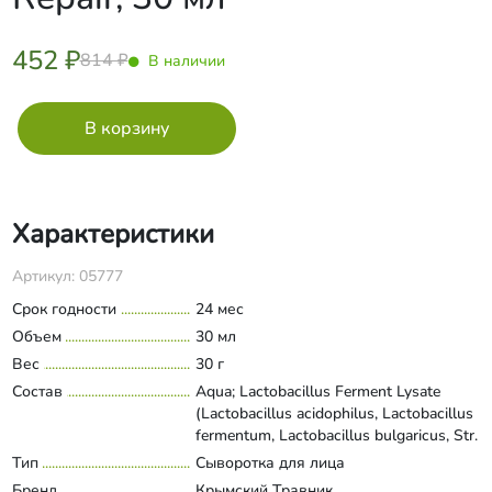
452 ₽
814 ₽
В наличии
Характеристики
Артикул: 05777
Срок годности
24 мес
Объем
30 мл
Вес
30 г
Состав
Aqua; Lactobacillus Ferment Lysate
(Lactobacillus acidophilus, Lactobacillus
fermentum, Lactobacillus bulgaricus, Str.
thermophi-lus); Inulin, Alpha-glucan
Тип
Сыворотка для лица
Развернуть состав
oligosaccharide; Glycerin; Hydroxyethyl
Бренд
Крымский Травник