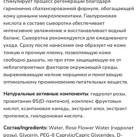
стимулирует процесс регенерации благодаря
гармонично сбалансированной формуле, обогащающей
кожу ценными микроэлементами. Гиалуроновая
кислота в составе сыворотки обеспечивает
интенсивное увлажнение и восстанавливает водный
баланс. Сыворотка рекомендуется для ежедневного
ухода. Сразу после нанесения она образует на коже
тонкую и прочную пленку, позволяющую коже
свободно дышать, но при этом защищающую ее от
неблагоприятных факторов окружающей среды,
выравнивающую мелкие морщинки и помогающую
оптимальному проникновению питательных веществ.
Натуральные активные компоненты
: гидролат розы,
провитамин В
5
(
D
-пантенол), комплекс фруктовых
кислот, ксантановая камедь,
экстракт алоэ, экстракт
прополиса, гиалуроновая кислота.
Состав/
Ingredients
:
Water
, Rose Flower Wate
r (гидролат
розы
), Glycerin, PEG-6
Caprylic/Capric Glycerides, D-