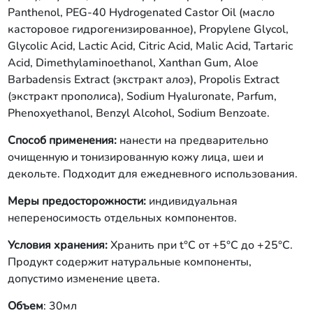
Panthenol, PEG-40 Hydrogenated Castor Oil (масло
касторовое гидрогенизированное), Propylene Glycol,
Glycolic Acid, Lactic Acid, Citric Acid, Malic Acid, Tartaric
Acid, Dimethylaminoethanol, Xanthаn Gum,
Aloe
Barbadensis Extract (экстракт алоэ),
Propolis Extract
(экстракт прополиса), Sodium Hyaluronate, Parfum,
Phenoxyethanol,
Benzyl
Alcohol
,
Sodium
Benzoate
.
Способ применения:
нанести на предварительно
очищенную и тонизированную кожу лица, шеи и
декольте. Подходит для ежедневного использования.
Меры предосторожности:
индивидуальная
непереносимость отдельных компонентов.
Условия хранения:
Хранить при t°C от +5°C до +25°C
.
Продукт
содержит натуральные компоненты,
допустимо изменение цвета.
Объем
: 30мл