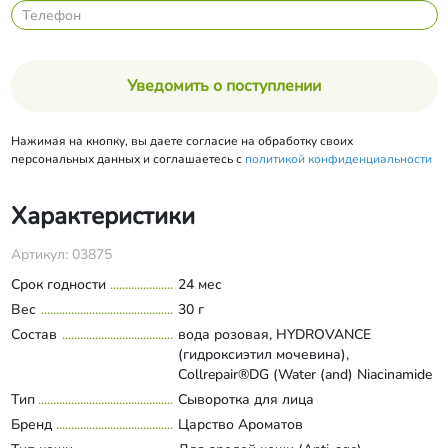
Уведомить о поступлении
Нажимая на кнопку, вы даете согласие на обработку своих
персональных данных и соглашаетесь с
политикой конфиденциальности
Характеристики
Артикул: 03875
Срок годности
24 мес
Вес
30 г
Состав
вода розовая, HYDROVANCE
(гидроксиэтил мочевина),
Collrepair®DG (Water (and) Niacinamide
(and) Glycerin (and) CaprylylGlycol (and)
Тип
Сыворотка для лица
Развернуть состав
Xanthan Gum (and) Salvia Miltiorrhizа
Бренд
Царство Ароматов
Leaf Extract), Hyalurosmooth (Water