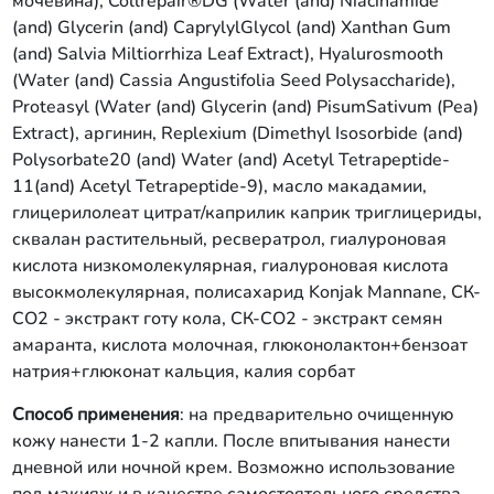
мочевина), Collrepair®DG (Water (and) Niacinamide
(and) Glycerin (and) CaprylylGlycol (and) Xanthan Gum
(and) Salvia Miltiorrhizа Leaf Extract), Hyalurosmooth
(Water (and) Cassia Angustifolia Seed Polysaccharide),
Proteasyl (Water (and) Glycerin (and) PisumSativum (Pea)
Extract), аргинин, Replexium (Dimethyl Isosorbide (and)
Polysorbate20 (and) Water (and) Acetyl Tetrapeptide-
11(and) Acetyl Tetrapeptide-9), масло макадамии,
глицерилолеат цитрат/каприлик каприк триглицериды,
сквалан растительный, ресвератрол, гиалуроновая
кислота низкомолекулярная, гиалуроновая кислота
высокмолекулярная, полисахарид Konjak Mannane, СК-
СО2 - экстракт готу кола, СК-СО2 - экстракт семян
амаранта, кислота молочная, глюконолактон+бензоат
натрия+глюконат кальция, калия сорбат
Способ применения
: на предварительно очищенную
кожу нанести 1-2 капли. После впитывания нанести
дневной или ночной крем. Возможно использование