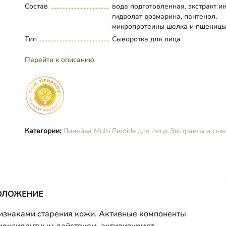
Состав
вода подготовленная, экстракт и
гидролат розмарина, пантенол,
микропротеины шелка и пшеницы
пирролидонкарбонат натрия,
Тип
Развернуть состав
Сыворотка для лица
гиалуроновая кислота
высокомолекулярная, аллантоин,
Перейти к описанию
кислота лимонная, гиалуроновая
кислота низкомолекулярная,
этилгексилглицерин, бензиловый 
дегидроуксусная кислота, сорби
кислота, бензойная кислота,
парфюмерная композиция.
Категории:
Линейка Multi Peptide для лица
Экстракты и сыв
МОЛОЖЕНИЕ
изнаками старения кожи. Активные компоненты