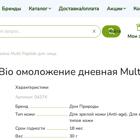
Бренды
Каталог
Доставка/оплата
Акции
Ко
Найти
Мои 
ейка Multi Peptide для лица
io омоложение дневная Multi 
Характеристики
Артикул:
04374
Бренд
Дом Природы
Тип кожи
Для зрелой кожи (Anti-age), Для 
типов кожи
Срок годности
18 мес
Вес
30 г