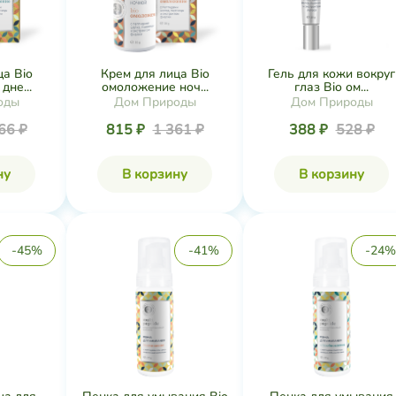
ца Bio
Крем для лица Bio
Гель для кожи вокруг
не...
омоложение ноч...
глаз Bio ом...
оды
Дом Природы
Дом Природы
66 ₽
815 ₽
1 361 ₽
388 ₽
528 ₽
ну
В корзину
В корзину
-45%
-41%
-24%