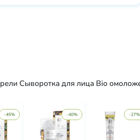
рели Сыворотка для лица Bio омоложен
-45%
-40%
-27%