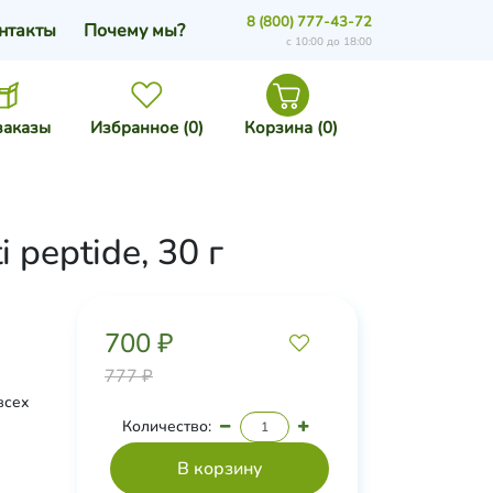
8 (800) 777-43-72
нтакты
Почему мы?
с 10:00 до 18:00
заказы
Избранное (
0
)
Корзина (
0
)
peptide, 30 г
700 ₽
777 ₽
всех
Количество: