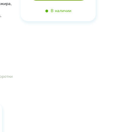
нжира,
В наличии
,
спирт,
новая
оротки