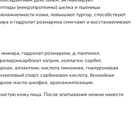
оксидантным действием, активизируют
ептиды (микропротеины) шелка и пшеницы
влажненности кожи, повышают тургор, способствуют
ра и гидролат розмарина смягчают и восстанавливают
т инжира, гидролат розмарина, д-пантенол,
олидонкарбонат натрия, коллаген, сорбит,
рная, аллантоин, кислота лимонная, гиалуроновая
ензиловый спирт, сорбиновая кислота, бензойная
фирное масло шалфея, аромакомпозиция.
ю чистую кожу лица. После впитывания можно нанести