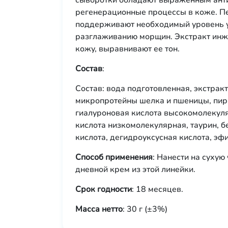
сыворотки обладают выраженным анти
регенерационные процессы в коже. П
поддерживают необходимый уровень у
разглаживанию морщин. Экстракт инжи
кожу, выравнивают ее тон.
Состав
:
Состав: вода подготовленная, экстрак
микропротейны шелка и пшеницы, пирр
гиалуроновая кислота высокомолекуля
кислота низкомолекулярная, таурин, б
кислота, дегидроуксусная кислота, э
Способ применения
: Нанести на суху
дневной крем из этой линейки.
Срок годности
: 18 месяцев.
Масса нетто
: 30 г (±3%)