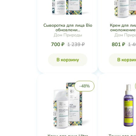
Сыворотка для лица Bio
Крем для ли
обновлени...
омоложение д
Дом Природы
Дом Прир
700 ₽
1 239 ₽
801 ₽
1 4
В корзину
В корзи
-48%