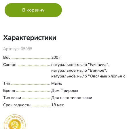
Характеристики
Артикул: 05085
Вес
200 г
Состав
натуральное мыло "Ежевика",
натуральное мыло "Винное",
натуральное мыло "Овсяные хлопья с
ванилью", натуральное мыло "Роза"
Тип
Мыло
Развернуть состав
Бренд
Дом Природы
Тип кожи
Для всех типов кожи
Срок годности
18 мес