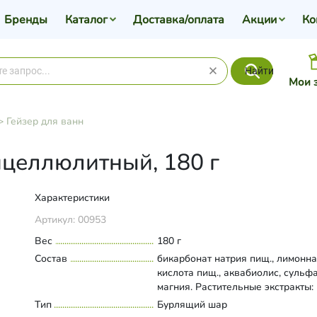
Бренды
Каталог
Доставка/оплата
Акции
Ко
Найти
Мои 
>
Гейзер для ванн
ицеллюлитный, 180 г
Характеристики
Артикул:
00953
Вес
180 г
Состав
бикарбонат натрия пищ., лимонн
кислота пищ., аквабиолис, сульф
магния. Растительные экстракты:
ромашки, зверобоя, календулы, 
Тип
Развернуть состав
Бурлящий шар
полевой, листья моркови, корень