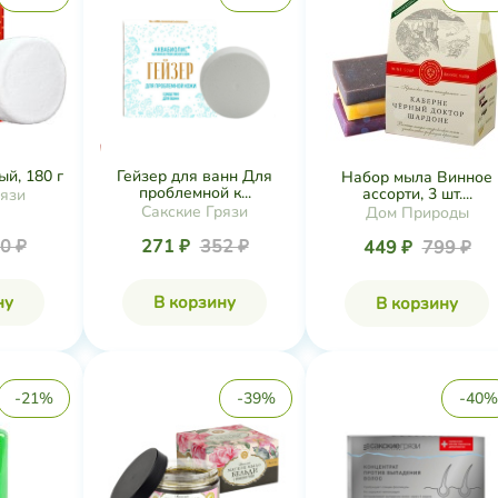
й, 180 г
Гейзер для ванн Для
Набор мыла Винное
проблемной к...
ассорти, 3 шт....
рязи
Сакские Грязи
Дом Природы
0 ₽
271 ₽
352 ₽
449 ₽
799 ₽
ну
В корзину
В корзину
-21%
-39%
-40%