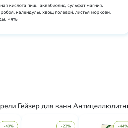
нная кислота пищ., аквабиолис, сульфат магния.
робоя, календулы, хвощ полевой, листья моркови,
ды, мяты
рели Гейзер для ванн Антицеллюлитный
-40%
-23%
-44%