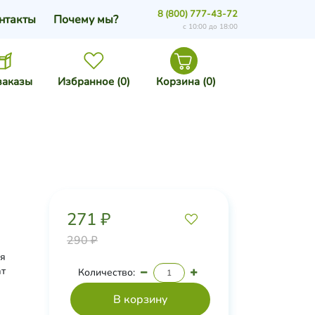
8 (800) 777-43-72
нтакты
Почему мы?
с 10:00 до 18:00
заказы
Избранное (
0
)
Корзина (
0
)
271 ₽
290 ₽
ая
ат
Количество:
хвощ