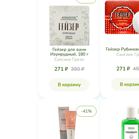
Гейзер Рубиновы
Гейзер для ванн
Изумрудный, 180 г
Сакские Г
Сакские Грязи
271 ₽
45
271 ₽
390 ₽
В корзи
В корзину
-41%