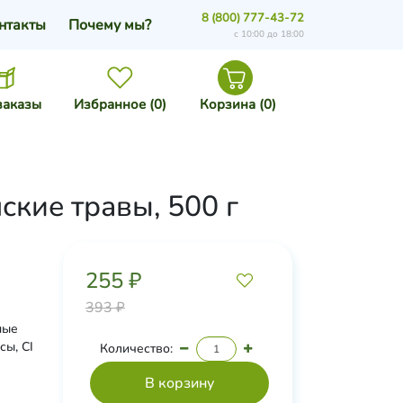
8 (800) 777-43-72
нтакты
Почему мы?
с 10:00 до 18:00
заказы
Избранное (
0
)
Корзина (
0
)
кие травы, 500 г
255 ₽
393 ₽
ные
сы, CI
Количество: