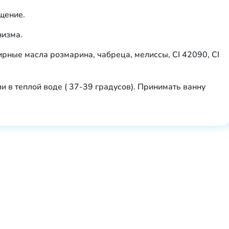
щение.
низма.
ирные масла розмарина, чабреца, мелиссы, CI 42090, CI
ли в теплой воде ( 37-39 градусов). Принимать ванну