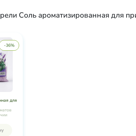
брели Соль ароматизированная для пр
-36%
нная для
матов
ичии
ну