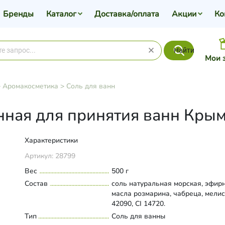
Бренды
Каталог
Доставка/оплата
Акции
Ко
Найти
Мои 
>
Аромакосметика
>
Соль для ванн
ная для принятия ванн Крымс
Характеристики
Артикул:
28799
Вес
500 г
Состав
соль натуральная морская, эфир
масла розмарина, чабреца, мелис
42090, CI 14720.
Тип
Соль для ванны