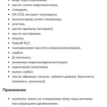
вода подготовленная,
масло семян подсолнечника,
глицерин,
СК-СО2 экстракт календулы,
полисахарид семян тамаринда,
эластин,
масло примулы вечерней,
масло касторовое,
инулин,
Cetiol® RLF,
гиалуроновая кислота низкомолекулярная,
сорбит,
Д-пантенол,
аммониум акрилоилдиметилтаурат,
акриловый сополимер,
калия сорбат,
масла эфирные пачули, чайного дерева, бергамота
(лимонен, линалоол).
Применение:
наносить утром на очищенную кожу лица мягкими
массирующими движениями.