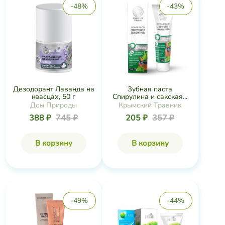
-48%
-43%
Дезодорант Лаванда на
Зубная паста
квасцах, 50 г
Спирулина и сакская...
Дом Природы
Крымский Травник
388 ₽
745 ₽
205 ₽
357 ₽
В корзину
В корзину
-49%
-44%