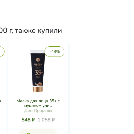
0 г, также купили
-48%
а
Маска для лица 35+ с
муцином ули...
Дом Природы
548 ₽
1 058 ₽