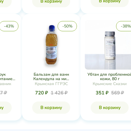
В корзину
ну
В корзину
-43%
-50%
-38%
рук
Бальзам для ванн
Убтан для проблемно
тание...
Календула на ми...
кожи, 80 г
авник
Крымская ГГРЭС
Крымские Сказки
7 ₽
720 ₽
1 426 ₽
351 ₽
569 ₽
ну
В корзину
В корзину