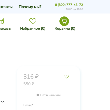
8 (800) 777-43-72
нтакты
Почему мы?
с 10:00 до 18:00
заказы
Избранное (
0
)
Корзина (
0
)
316 ₽
550 ₽
Нет в наличии
сло,
Email*