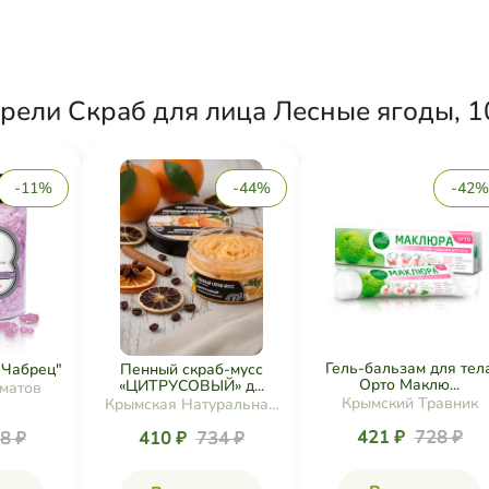
рели Скраб для лица Лесные ягоды, 10
-11%
-44%
-42%
Гель-бальзам для тел
"Чабрец"
Пенный скраб-мусс
Орто Маклю...
«ЦИТРУСОВЫЙ» д...
матов
Крымский Травник
Крымская Натуральная
Коллекция
421 ₽
728 ₽
8 ₽
410 ₽
734 ₽