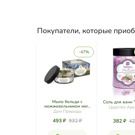
Покупатели, которые приоб
-47%
Мыло бельди с
Соль для ванн 
можжевельником мяг...
Царство Аро
Дом Природы
493 ₽
932 ₽
382 ₽
42