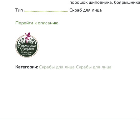
порошок шиповника, боярышника
бузины, комплекс "нежная кожа"
Тип
Развернуть состав
Скраб для лица
(глицин, валин, серин), полисорб
эфирное масло можжевельника
Перейти к описанию
Категории:
Скрабы для лица
Скрабы для лица