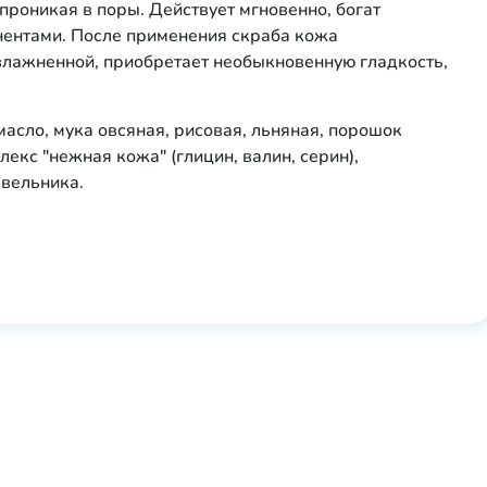
роникая в поры. Действует мгновенно, богат
нтами. После применения скраба кожа
увлажненной, приобретает необыкновенную гладкость,
 масло, мука овсяная, рисовая, льняная, порошок
екс "нежная кожа" (глицин, валин, серин),
вельника.