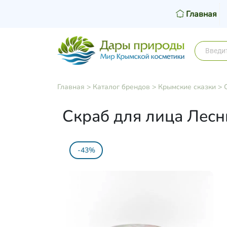
Главная
Главная
>
Каталог брендов
>
Крымские сказки
>
Скраб для лица Лесн
-43%