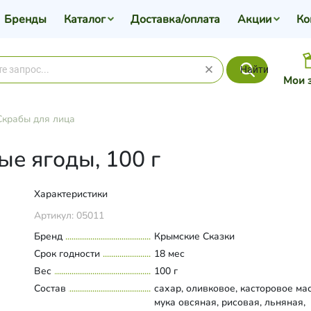
Бренды
Каталог
Доставка/оплата
Акции
Ко
Найти
Мои 
Скрабы для лица
ые ягоды, 100 г
Характеристики
Артикул:
05011
Бренд
Крымские Сказки
Срок годности
18 мес
Вес
100 г
Состав
сахар, оливковое, касторовое ма
мука овсяная, рисовая, льняная,