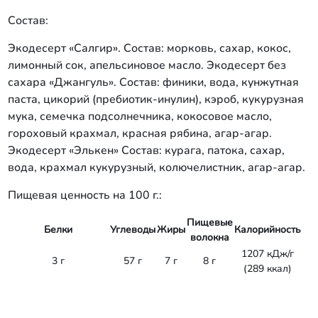
Состав:
Экодесерт «Салгир». Состав: морковь, сахар, кокос,
лимонный сок, апельсиновое масло. Экодесерт без
сахара «Джангуль». Состав: финики, вода, кунжутная
паста, цикорий (пребиотик-инулин), кэроб, кукурузная
мука, семечка подсолнечника, кокосовое масло,
гороховый крахмал, красная рябина, агар-агар.
Экодесерт «Элькен» Состав: курага, патока, сахар,
вода, крахмал кукурузный, колючелистник, агар-агар.
Пищевая ценность на 100 г.:
Пищевые
Белки
Углеводы
Жиры
Калорийность
волокна
1207 кДж/г
3 г
57 г
7 г
8 г
(289 ккал)