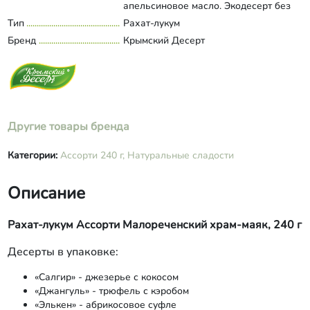
апельсиновое масло. Экодесерт без
сахара «Джангуль». Состав: финики,
Тип
Рахат-лукум
Развернуть состав
вода, кунжутная паста, цикорий
Бренд
Крымский Десерт
(пребиотик-инулин), кэроб, кукурузная
мука, семечка подсолнечника,
кокосовое масло, гороховый крахмал,
красная рябина, агар-агар. Экодесерт
«Элькен» Состав: курага, патока,
сахар, вода, крахмал кукурузный,
Другие товары бренда
колючелистник, агар-агар
Категории:
Ассорти 240 г,
Натуральные сладости
Описание
Рахат-лукум Ассорти Малореченский храм-маяк, 240 г
Десерты в упаковке:
«Салгир» - джезерье с кокосом
«Джангуль» - трюфель с кэробом
«Элькен» - абрикосовое суфле