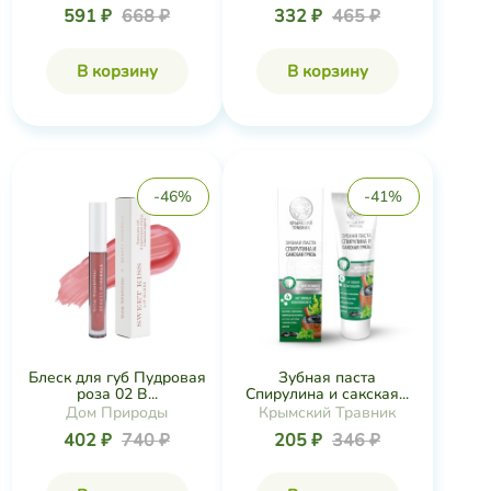
591 ₽
668 ₽
332 ₽
465 ₽
В корзину
В корзину
-46%
-41%
Блеск для губ Пудровая
Зубная паста
роза 02 B...
Спирулина и сакская...
Дом Природы
Крымский Травник
402 ₽
740 ₽
205 ₽
346 ₽