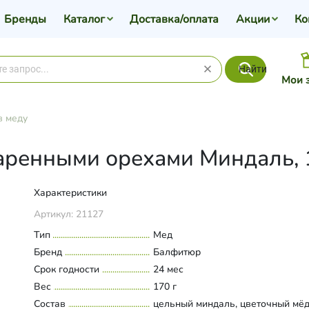
Бренды
Каталог
Доставка/оплата
Акции
Ко
Найти
Мои 
в меду
аренными орехами Миндаль, 
Характеристики
Артикул:
21127
Тип
Мед
Бренд
Балфитюр
Срок годности
24 мес
Вес
170 г
Состав
цельный миндаль, цветочный мёд