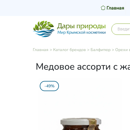
Главная
Главная
>
Каталог брендов
>
Балфитюр
>
Орехи 
Медовое ассорти с ж
-49%