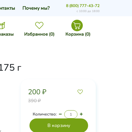
8 (800) 777-43-72
нтакты
Почему мы?
с 10:00 до 18:00
заказы
Избранное (
0
)
Корзина (
0
)
175 г
200 ₽
390 ₽
Количество:
.