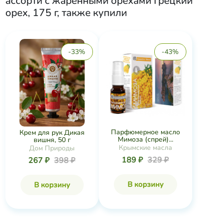
ассорти с жаренными орехами Грецкий
орех, 175 г
, также купили
-33%
-43%
Парфюмерное масло
Крем для рук Дикая
Мимоза (спрей)...
вишня, 50 г
Крымские масла
Дом Природы
189 ₽
329 ₽
267 ₽
398 ₽
В корзину
В корзину