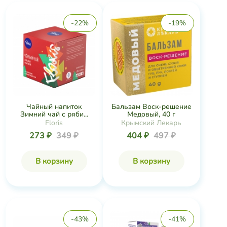
-22%
-19%
Чайный напиток
Бальзам Воск-решение
Зимний чай с ряби...
Медовый, 40 г
Floris
Крымский Лекарь
273 ₽
349 ₽
404 ₽
497 ₽
В корзину
В корзину
-43%
-41%