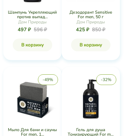
Шампунь Укрепляющий
Дезодорант Sensitive
против выпад...
For men, 50 г
Дом Природы
Дом Природы
497 ₽
596 ₽
425 ₽
850 ₽
В корзину
В корзину
-49%
-32%
Мыло Для бани и сауны
Гель для душа
For men, 1...
Тонизирующий For m...