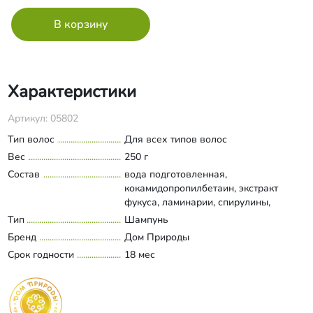
Характеристики
Артикул: 05802
Тип волос
Для всех типов волос
Вес
250 г
Состав
вода подготовленная,
кокамидопропилбетаин, экстракт
фукуса, ламинарии, спирулины,
глицерин, лаурилметиглюкамид,
Тип
Шампунь
Развернуть состав
пантенол, альгинат натрия, оксид
Бренд
Дом Природы
цинка, бензиловый спирт, бензойная
Срок годности
18 мес
кислота, дегидроуксусная кислота,
сорбиновая кислота, эфирное масло
чайного дерева, аромакомпозиция.