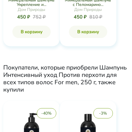
Минеральный шампунь
Минеральный шампунь
Укрепление и...
с Пеломарино...
Дом Природы
Дом Природы
450 ₽
752 ₽
450 ₽
810 ₽
В корзину
В корзину
Покупатели, которые приобрели
Шампунь
Интенсивный уход Против перхоти для
всех типов волос For men, 250 г
, также
купили
-40%
-3%