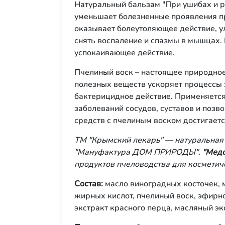
Натуральный бальзам "При ушибах и 
уменьшает болезненные проявления пр
оказывает болеутоляющее действие, 
снять воспаление и спазмы в мышцах.
успокаивающее действие.
Пчелиный воск – настоящее природно
полезных веществ ускоряет процессы 
бактерицидное действие. Применяется
заболеваний сосудов, суставов и поз
средств с пчелиным воском достигает
ТМ "Крымский лекарь" — натуральная 
"Мануфактура ДОМ ПРИРОДЫ".
"Мед
продуктов пчеловодства для косметич
Состав:
масло виноградных косточек, 
жирных кислот, пчелиный воск, эфирн
экстракт красного перца, масляный эк