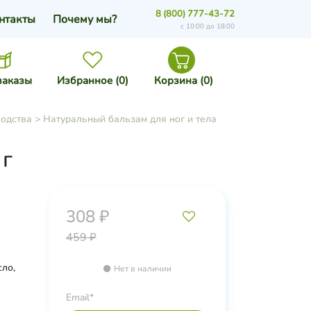
8 (800) 777-43-72
нтакты
Почему мы?
с 10:00 до 18:00
заказы
Избранное (
0
)
Корзина (
0
)
водства
>
Натуральный бальзам для ног и тела
 г
308 ₽
459 ₽
сло,
Нет в наличии
яты,
Email*
ный,