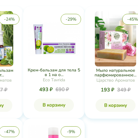
-24%
-29%
-45%
Крем-бальзам для тела 5
альзам
Мыло натуральное
в 1 на о...
...
парфюмированное...
Eco Tavrida
матов
Царство Ароматов
493 ₽
690 ₽
7 ₽
193 ₽
349 ₽
В корзину
ну
В корзину
-47%
-9%