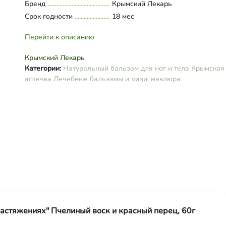
Бренд
Крымский Лекарь
экстракт красного перца, маслян
Срок годности
18 мес
экстракт прополиса.
Перейти к описанию
Крымский Лекарь
Категории:
Натуральный бальзам для ног и тела
Крымская
аптечка
Лечебные бальзамы и мази, маклюра
астяжениях" Пчелиный воск и красный перец, 60г