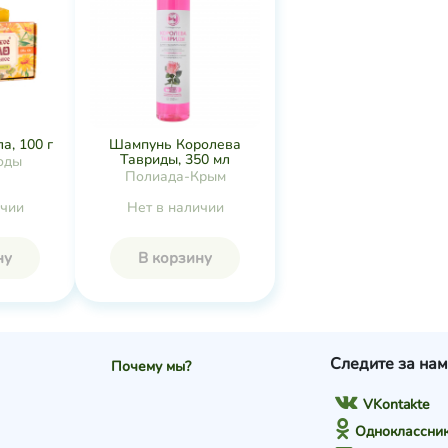
а, 100 г
Шампунь Королева
Тавриды, 350 мл
оды
Полиада-Крым
ичии
Нет в наличии
ну
В корзину
Следите за нам
Почему мы?
VKontakte
Одноклассни