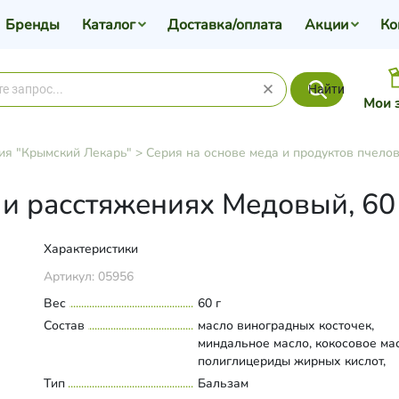
Бренды
Каталог
Доставка/оплата
Акции
Ко
Найти
Мои 
ия "Крымский Лекарь"
>
Серия на основе меда и продуктов пчело
и расстяжениях Медовый, 60
Характеристики
Артикул:
05956
Вес
60 г
Состав
масло виноградных косточек,
миндальное масло, кокосовое ма
полиглицериды жирных кислот,
пчелиный воск, эфирное масло м
Тип
Развернуть состав
Бальзам
камфора, кариофиллен натураль