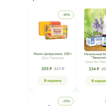
-36%
Мыло Цитрусовое, 100 г
Назальный б
"Эвкалипт
Дом Природы
Царство Аро
203 ₽
317 ₽
234 ₽
30
В корзину
В корзи
-25%