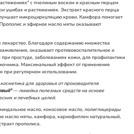
растяжениях" с пчелиным воском и красным перцем
и ушибах и растяжениях. Экстракт красного перца
улучшает микроциркуляцию крови. Камфора помогает
 Прополис и эфирное масло мяты оказывают
е лекарство. Благодаря содержанию множества
заживления, оказывает противовоспалительное и
 при простуде, заболеваниях кожи, для профилактики
воночника. Максимальный эффект от применения
ся при регулярном использовании.
косметика для здоровья от производителя
овый"
— линейка полезных средств на основе
еских и лечебных целей.
миндальное масло, кокосовое масло, полиглицериды
ое масло мяты, камфора, кариофиллен натуральный,
стракт прополиса.