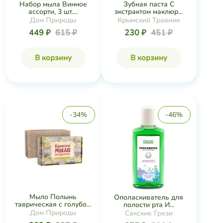
Набор мыла Винное
Зубная паста С
ассорти, 3 шт....
экстрактом маклюр...
Дом Природы
Крымский Травник
449 ₽
615 ₽
230 ₽
451 ₽
В корзину
В корзину
-34%
-46%
Мыло Полынь
Ополаскиватель для
таврическая с голубо...
полости рта И...
Дом Природы
Сакские Грязи