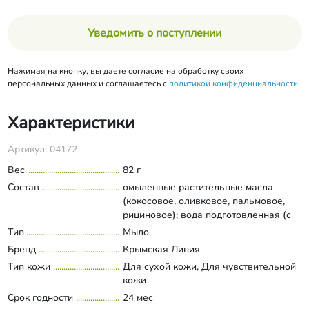
Уведомить о поступлении
Нажимая на кнопку, вы даете согласие на обработку своих
персональных данных и соглашаетесь с
политикой конфиденциальности
Характеристики
Артикул: 04172
Вес
82 г
Состав
омыленные растительные масла
(кокосовое, оливковое, пальмовое,
рициновое); вода подготовленная (с
солью Чёрного моря); масло
Тип
Мыло
Развернуть состав
облепиховое, масло персиковых
Бренд
Крымская Линия
косточек, молотые персиковые
Тип кожи
Для сухой кожи, Для чувствительной
косточки, экстракт персика, экстракт
кожи
аннато, экстракт марены красильной.
Срок годности
24 мес