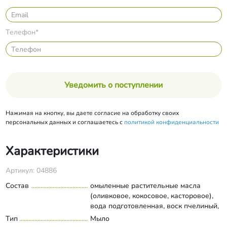
Телефон*
Уведомить о поступлении
Нажимая на кнопку, вы даете согласие на обработку своих
персональных данных и соглашаетесь с
политикой конфиденциальности
Характеристики
Артикул: 04886
Состав
омыленные растительные масла
(оливковое, кокосовое, касторовое),
вода подготовленная, воск пчелиный,
экстракт маклюры, масляный экстракт
Тип
Мыло
Развернуть состав
ванили, эфирное масло лаванды,