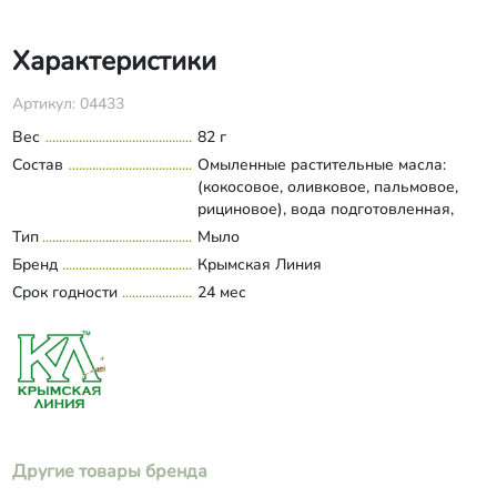
Характеристики
Артикул: 04433
Вес
82 г
Состав
Омыленные растительные масла:
(кокосовое, оливковое, пальмовое,
рициновое), вода подготовленная,
сливки сухие, ежевика тертая,
Тип
Мыло
Развернуть состав
экстракт ежевики, кармин.
Бренд
Крымская Линия
Срок годности
24 мес
Другие товары бренда