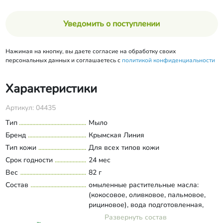
Уведомить о поступлении
Нажимая на кнопку, вы даете согласие на обработку своих
персональных данных и соглашаетесь с
политикой конфиденциальности
Характеристики
Артикул: 04435
Тип
Мыло
Бренд
Крымская Линия
Тип кожи
Для всех типов кожи
Срок годности
24 мес
Вес
82 г
Состав
омыленные растительные масла:
(кокосовое, оливковое, пальмовое,
рициновое), вода подготовленная,
отвар молотого кофе, сливки сухие,
Развернуть состав