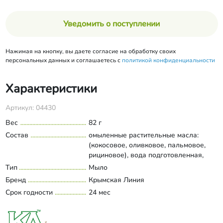
Уведомить о поступлении
Нажимая на кнопку, вы даете согласие на обработку своих
персональных данных и соглашаетесь с
политикой конфиденциальности
Характеристики
Артикул: 04430
Вес
82 г
Состав
омыленные растительные масла:
(кокосовое, оливковое, пальмовое,
рициновое), вода подготовленная,
сливки сухие, масло абрикосовых
Тип
Мыло
Развернуть состав
косточек, масло облепихи, экстракт
Бренд
Крымская Линия
абрикоса, аннато, молотые
Срок годности
24 мес
абрикосовые косточки.