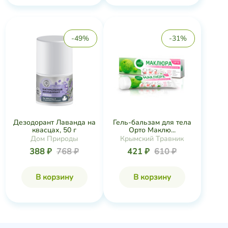
-49%
-31%
Дезодорант Лаванда на
Гель-бальзам для тела
квасцах, 50 г
Орто Маклю...
Дом Природы
Крымский Травник
388 ₽
768 ₽
421 ₽
610 ₽
В корзину
В корзину