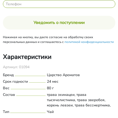
Уведомить о поступлении
Нажимая на кнопку, вы даете согласие на обработку своих
персональных данных и соглашаетесь с
политикой конфиденциальности
Характеристики
Артикул: 01094
Бренд
Царство Ароматов
Срок годности
24 мес
Вес
80 г
Состав
трава эхинацеи, трава
тысячелистника, трава зверобоя,
корень левзеи, трава бессмертника,
цветки ромашки лекарственной, лист
Тип
Чай
Развернуть состав
мяты, плоды шиповника очиненного,