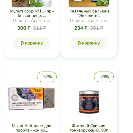
Мультисбор №11 (при
Назальный бальзам
бессоннице, ...
"Эвкалипт...
Царство Ароматов
Царство Ароматов
308 ₽
311 ₽
234 ₽
381 ₽
В корзину
В корзину
-37%
-39%
Мыло Anti-акне для
Фиточай Скифия
проблемной ко...
тонизирующий, 90г