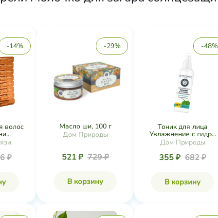
-14%
-29%
-48%
Масло ши, 100 г
я волос
Тоник для лица
и...
Увлажнение с гидр...
Дом Природы
рязи
Дом Природы
521 ₽
729 ₽
6 ₽
355 ₽
682 ₽
В корзину
ну
В корзину