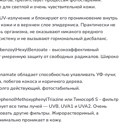
жогов, препятствует процессам фотостарения.
е для светлой и очень чувствительной кожи.
V-излучение и блокируют его проникновение внутрь
 кожи и в верхнем слое эпидермиса. Практически не
рь организма, не оказывают никакого вредного
 систему и не вызывают гормональный дисбаланс.
xybenzoylHexylBenzoate - высокоэффективный
т умеренную защиту от свободных радикалов. Широко
innamate обладает способностью улавливать УФ-лучи;
, побегов кокоса и коричного дерева.
 долго действующий, фотостабильный.
xyphenolMethoxyphenylTriazine или Тиносорб S - фильтр
рует все типы лучей — UVB, UVA1 и UVA2. Очень
ровать другие фильтры. Жирорастворимый, а
нимально проникает в кожу.