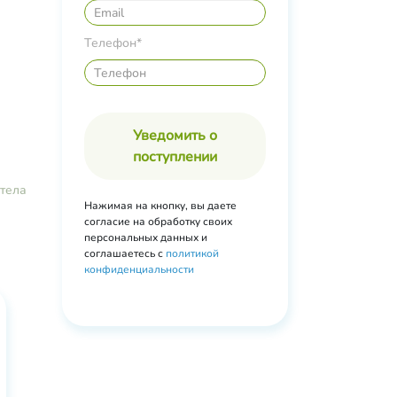
riazine,
Телефон*
ин,
Уведомить о
ло
поступлении
кт
н,
тела
мин Е,
Нажимая на кнопку, вы даете
alool,
согласие на обработку своих
персональных данных и
соглашаетесь с
политикой
конфиденциальности