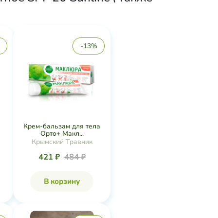
-13%
Крем-бальзам для тела
Орто+ Макл...
Крымский Травник
421 ₽
484 ₽
В корзину