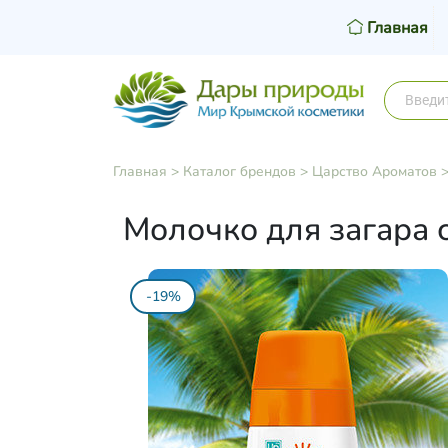
Главная
Главная
>
Каталог брендов
>
Царство Ароматов
Молочко для загара 
-19%