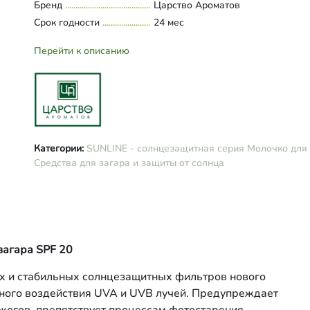
Бренд
Царство Ароматов
Bis-
Срок годности
24 мес
EthylhexyloxyphenolMethoxyphenylT
LaurylGlucoside,
Перейти к описанию
CaprylicCapricTriglycerides, глицер
масло кокоса, масло ши, диоксид
титана, глицерилстеарат цитрат,
цетеариловый спирт, масло
миндальное, масло ромашки, мас
макадамии, экстракт алоэ, экстра
календулы, Д-пантенол, аллантои
Категории:
SUNLINE - солнцезащитная серия
Молочко для 
полисахарид KonjakMannane, вита
Средства для загара и защиты от солнца
калия сорбат, натрия бензоат, (Lin
Citronellol, Citral).
загара SPF 20
 и стабильных солнцезащитных фильтров нового
ного воздействия UVA и UVB лучей. Предупреждает