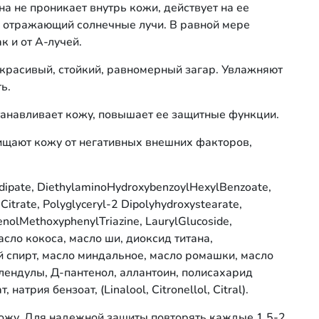
 не проникает внутрь кожи, действует на ее
, отражающий солнечные лучи. В равной мере
к и от А-лучей.
 красивый, стойкий, равномерный загар. Увлажняют
ь.
станавливает кожу, повышает ее защитные функции.
щищают кожу от негативных внешних факторов,
dipate, DiethylaminoHydroxybenzoylHexylBenzoate,
itrate, Polyglyceryl-2 Dipolyhydroxystearate,
enolMethoxyphenylTriazine, LaurylGlucoside,
масло кокоса, масло ши, диоксид титана,
й спирт, масло миндальное, масло ромашки, масло
алендулы, Д-пантенол, аллантоин, полисахарид
натрия бензоат, (Linalool, Citronellol, Citral).
кожу. Для надежной защиты повторять каждые 1,5-2