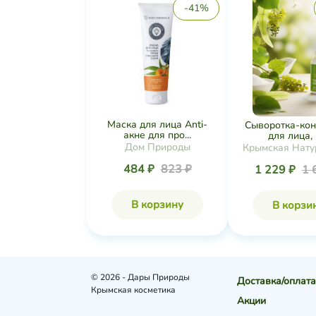
-41%
Маска для лица Anti-
Сыворотка-кон
акне для про...
для лица, ш
Дом Природы
Крымская Нату
Коллекц
484 ₽
823 ₽
1 229 ₽
1 
В корзину
В корзи
© 2026 - Дары Природы
Доставка/оплата
Крымская косметика
Акции