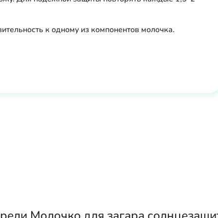
вительность к одному из компонентов молочка.
рели Молочко для загара солнцезащитн