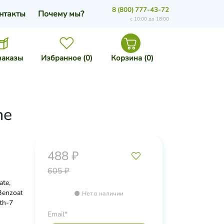
8 (800) 777-43-72
нтакты
Почему мы?
с 10:00 до 18:00
заказы
Избранное (
0
)
Корзина (
0
)
ne
488 ₽
605 ₽
ate,
Benzoate,
Нет в наличии
th-7
Email*
iazone,