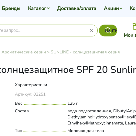
Бренды
Каталог
Доставка/оплата
Акции
Ко
Найти
Мои 
>
Ароматические серии
>
SUNLINE - солнцезащитная серия
солнцезащитное SPF 20 Sunli
Характеристики
Артикул:
02251
Вес
125 г
Состав
вода подготовленная, DibutylAdip
DiethylaminoHydroxybenzoylHexyl
EthylhexylMethoxycinnamate, Laure
Citrate, Polyglyceryl-2
Тип
Развернуть состав
Молочко для тела
Dipolyhydroxystearate, EthylhexylTr