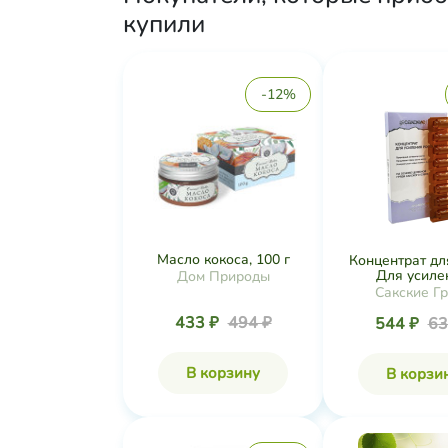
купили
-12%
Масло кокоса, 100 г
Концентрат дл
Для усилен
Дом Природы
Сакские Г
433 ₽
494 ₽
544 ₽
63
В корзину
В корзи