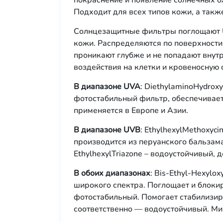
покраснение и появление солнечных о
Подходит для всех типов кожи, а такж
Солнцезащитные фильтры поглощают U
кожи. Распределяются по поверхности
проникают глубже и не попадают внут
воздействия на клетки и кровеносную
В диапазоне UVA
: DiethylaminoHydro
фотостабильный фильтр, обеспечивае
применяется в Европе и Азии.
В диапазоне UVВ
: EthylhexylMethoxyc
производится из перуанского бальзама
EthylhexylTriazone – водоустойчивый,
В обоих диапазонах
: Bis-Ethyl-Hexylo
широкого спектра. Поглощает и блоки
фотостабильный. Помогает стабилизи
соответственно — водоустойчивый. Ми