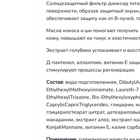
Солнцезащитный фильтр диоксид титана
поверхности, образуя защитный экран
обеспечивает защиту как от В-лучей, та
Масла кокоса и ши помогают получить
кожу, повышают ее тонус и эластичност
Экстракт голубики успокаивает и вос
Д-пантенол, аллантоин, витамин Е за
стимулируют процессы регенерации.
Состав
: вода подготовленная, DibutylA
EthylhexylMethoxycinnamate, Laureth-7 C
EthylhexylTriazone, Bis-Ethylhexyloxyph
CaprylicCapricTriglycerides, глицерин, 
глицерилстеарат цитрат, цетеариловы
макадамии, экстракт алоэ, экстракт к
KonjakMannane, витамин Е, калия сорбат, 
Применение
: равномерно нанести на 