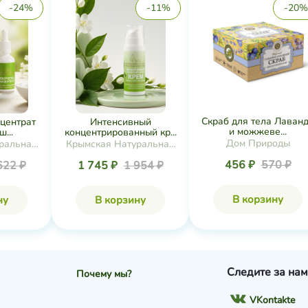
-24%
-11%
-20%
Скраб для тела Лаван
центрат
Интенсивный
и можжеве...
...
концентрированный кр...
Дом Природы
ральная
Крымская Натуральная
ия
Коллекция
456 ₽
570 ₽
622 ₽
1 745 ₽
1 954 ₽
В корзину
ну
В корзину
Следите за нам
Почему мы?
VKontakte