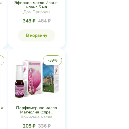
а,
Эфирное масло Иланг-
иланг, 5 мл
Дом Природы
343 ₽
484 ₽
В корзину
-39%
ея
Парфюмерное масло
Магнолия (спре...
Крымские масла
205 ₽
336 ₽