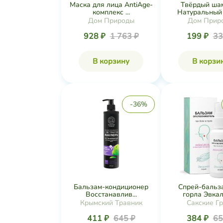
Маска для лица AntiAge-
Твёрдый ша
комплекс ...
Натуральный у
Дом Природы
Дом Прир
928 ₽
1 763 ₽
199 ₽
33
В корзину
В корзи
-36%
Бальзам-кондиционер
Спрей-бальз
Восстанавлив...
горла Эвкали
Крымский Травник
Сакские Г
411 ₽
645 ₽
384 ₽
65