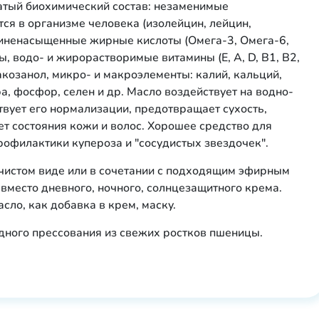
тый биохимический состав: незаменимые
ся в организме человека (изолейцин, лейцин,
олиненасыщенные жирные кислоты (Омега-3, Омега-6,
 водо- и жирорастворимые витамины (Е, А, D, B1, B2,
ктакозанол, микро- и макроэлементы: калий, кальций,
ра, фосфор, селен и др. Масло воздействует на водно-
вует его нормализации, предотвращает сухость,
т состояния кожи и волос. Хорошее средство для
офилактики купероза и "сосудистых звездочек".
 чистом виде или в сочетании с подходящим эфирным
вместо дневного, ночного, солнцезащитного крема.
ло, как добавка в крем, маску.
дного прессования из свежих ростков пшеницы.