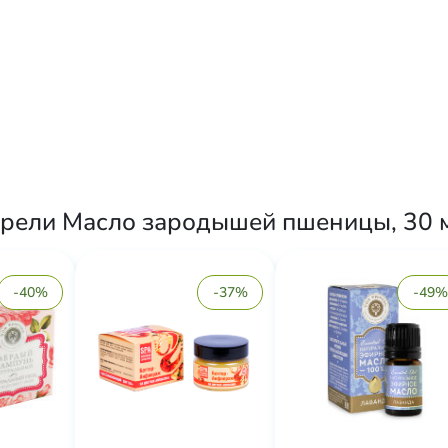
брели Масло зародышей пшеницы, 30 м
-40%
-37%
-49%