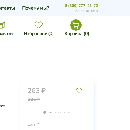
8 (800) 777-43-72
нтакты
Почему мы?
с 10:00 до 18:00
заказы
Избранное (
0
)
Корзина (
0
)
263 ₽
326 ₽
ого
Нет в наличии
Email*