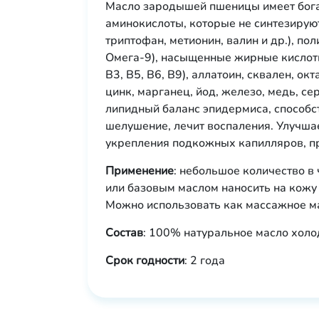
Масло зародышей пшеницы имеет бога
аминокислоты, которые не синтезируют
триптофан, метионин, валин и др.), п
Омега-9), насыщенные жирные кислоты,
B3, B5, B6, B9), аллатоин, сквален, о
цинк, марганец, йод, железо, медь, се
липидный баланс эпидермиса, способст
шелушение, лечит воспаления. Улучшае
укрепления подкожных капилляров, пр
Применение
: небольшое количество в
или базовым маслом наносить на кожу 
Можно использовать как массажное мас
Состав
: 100% натуральное масло холо
Срок годности
: 2 года