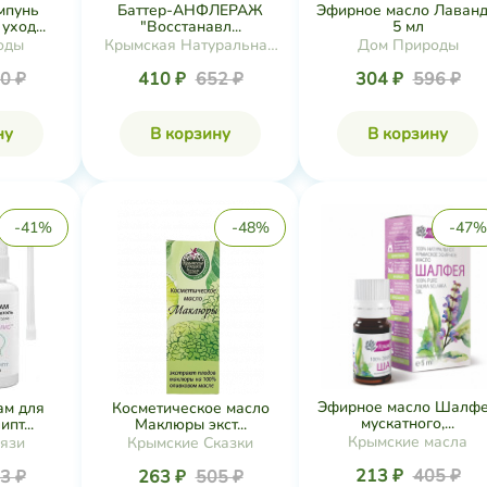
мпунь
Баттер-АНФЛЕРАЖ
Эфирное масло Лаванд
ход...
"Восстанавл...
5 мл
оды
Крымская Натуральная
Дом Природы
Коллекция
0 ₽
410 ₽
652 ₽
304 ₽
596 ₽
ну
В корзину
В корзину
-41%
-48%
-47%
Эфирное масло Шалф
ам для
Косметическое масло
мускатного,...
пт...
Маклюры экст...
Крымские масла
рязи
Крымские Сказки
213 ₽
405 ₽
3 ₽
263 ₽
505 ₽