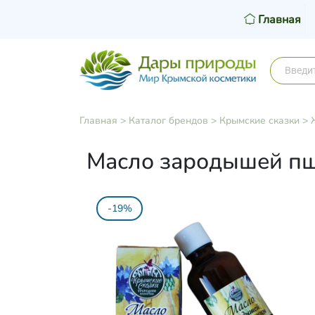
Главная
Главная
>
Каталог брендов
>
Крымские сказки
>
Масло зародышей пш
-19%