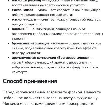
масло ши (карите)
— глубоко питает и смягчает кожу,
восстанавливает её эластичность и упругость;
масло кокоса
— увлажняет, создаёт на коже защитную
плёнку, предотвращает потерю влаги;
масло миндаля
— смягчает кожу, улучшает её текстуру,
придаёт гладкость;
витамин E
— антиоксидант, защищает кожу от
воздействия свободных радикалов, замедляет процессы
старения;
бронзовые мерцающие частицы
— создают деликатное
сияние, подчёркивающее красоту кожи без эффекта
перегруженности;
ароматическая композиция «Бронзовое сияние»
—
тёплый, обволакивающий аромат с древесными и
амбровыми нотами, создающий атмосферу роскоши и
комфорта.
Способ применения
Перед использованием встряхните флакон. Нанесите
небольшое количество масла на чистую сухую кожу.
Мягкими массажными движениями распределите