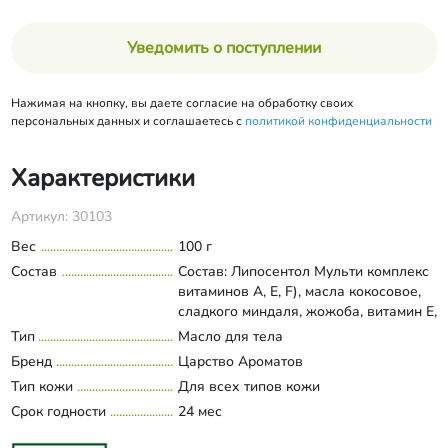
Уведомить о поступлении
Нажимая на кнопку, вы даете согласие на обработку своих
персональных данных и соглашаетесь с
политикой конфиденциальности
Характеристики
Артикул: 30103
Вес
100 г
Состав
Состав: Липосентол Мульти комплекс
витаминов А, Е, F), масла кокосовое,
сладкого миндаля, жожоба, витамин Е,
сквалан, каприк/каприлик
Тип
Масло для тела
Развернуть состав
триглицерин, фенилтриметикон,
Бренд
Царство Ароматов
экстракт грейпфрута. L-Gel
Тип кожи
Для всех типов кожи
(эмульгатор-гелеобразователь,
Срок годности
слюда, С1 77891, С1 77492, 01 77491,
24 мес
парфюмерная композиция,​