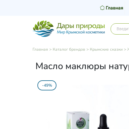
Главная
Главная
>
Каталог брендов
>
Крымские сказки
>
Масло маклюры натур
-49%