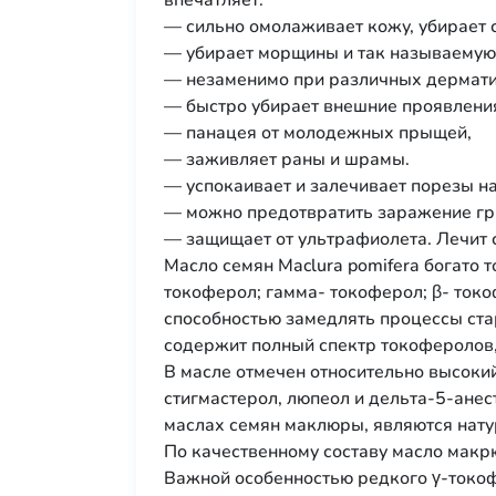
впечатляет:
— сильно омолаживает кожу, убирает ст
— убирает морщины и так называемую «
— незаменимо при различных дерматит
— быстро убирает внешние проявления
— панацея от молодежных прыщей,
— заживляет раны и шрамы.
— успокаивает и залечивает порезы на
— можно предотвратить заражение гри
— защищает от ультрафиолета. Лечит
Масло семян Maclura pomifera богато 
токоферол; гамма- токоферол; β- токо
способностью замедлять процессы стар
содержит полный спектр токоферолов,
В масле отмечен относительно высокий
стигмастерол, люпеол и дельта-5-ане
маслах семян маклюры, являются нат
По качественному составу масло макр
Важной особенностью редкого γ-токоф