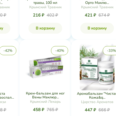
..
травы, 100 мл
Орто Маклю...
авник
Крымский Травник
Крымский Травник
0 ₽
216 ₽
402 ₽
421 ₽
674 ₽
ну
В корзину
В корзину
-42%
-40%
-33%
Крем-бальзам для ног
ста
Аромабальзам "Чиста
Вены Маклюр...
оспал...
Кожа&q...
Крымский Лекарь
рязи
Царство Ароматов
458 ₽
765 ₽
8 ₽
447 ₽
666 ₽