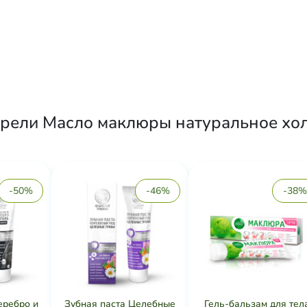
рели Масло маклюры натуральное холо
-50%
-46%
-38%
еребро и
Зубная паста Целебные
Гель-бальзам для тел