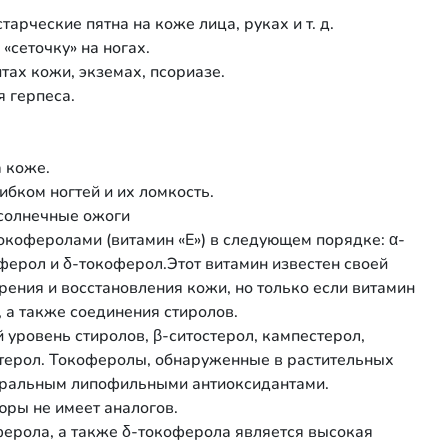
арческие пятна на коже лица, руках и т. д.
сеточку» на ногах.
ах кожи, экземах, псориазе.
 герпеса.
 коже.
бком ногтей и их ломкость.
 солнечные ожоги
токоферолами (витамин «E») в следующем порядке: α-
ферол и δ-токоферол.Этот витамин известен своей
ения и восстановления кожи, но только если витамин
 а также соединения стиролов.
 уровень стиролов, β-ситостерол, кампестерол,
стерол. Токоферолы, обнаруженные в растительных
уральным липофильными антиоксидантами.
юры не имеет аналогов.
ерола, а также δ-токоферола является высокая