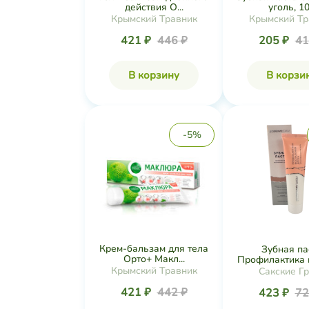
действия О...
уголь, 10.
Крымский Травник
Крымский Тр
421 ₽
446 ₽
205 ₽
41
В корзину
В корзи
-5%
Крем-бальзам для тела
Зубная па
Орто+ Макл...
Профилактика в
Крымский Травник
Сакские Г
421 ₽
442 ₽
423 ₽
72