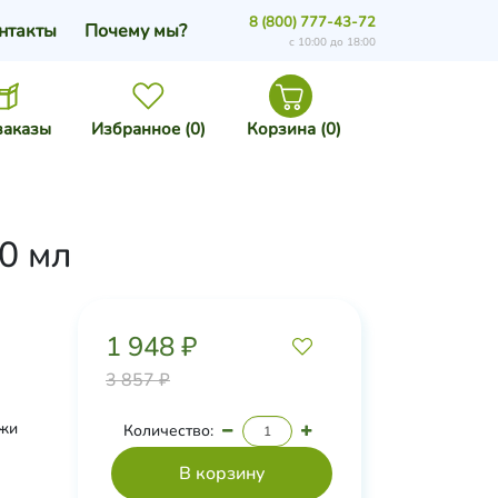
8 (800) 777-43-72
нтакты
Почему мы?
с 10:00 до 18:00
заказы
Избранное (
0
)
Корзина (
0
)
0 мл
1 948 ₽
3 857 ₽
ожи
Количество: