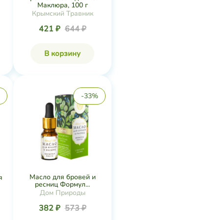
Маклюра, 100 г
Крымский Травник
421 ₽
644 ₽
В корзину
-33%
Масло для бровей и
я
ресниц Формул...
Дом Природы
382 ₽
573 ₽