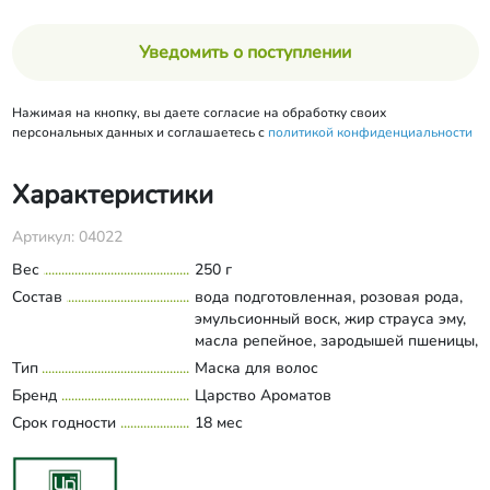
Уведомить о поступлении
Нажимая на кнопку, вы даете согласие на обработку своих
персональных данных и соглашаетесь с
политикой конфиденциальности
Характеристики
Артикул: 04022
Вес
250 г
Состав
вода подготовленная, розовая рода,
эмульсионный воск, жир страуса эму,
масла репейное, зародышей пшеницы,
манго, гидролизат протеинов
Тип
Маска для волос
Развернуть состав
пшеницы, алоэ вера гель, экстракт
Бренд
Царство Ароматов
шиповника, консервант Euxyl PE 9010,
Срок годности
18 мес
янтарная кислота, масла эфирные
бергамота, кипариса, можжевельника,
мяты.