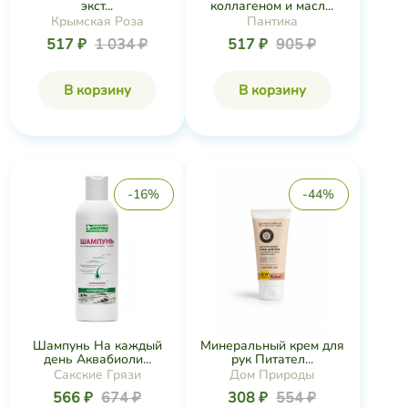
экст...
коллагеном и масл...
Крымская Роза
Пантика
517 ₽
1 034 ₽
517 ₽
905 ₽
В корзину
В корзину
-16%
-44%
Шампунь На каждый
Минеральный крем для
день Аквабиоли...
рук Питател...
Сакские Грязи
Дом Природы
566 ₽
674 ₽
308 ₽
554 ₽