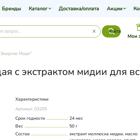
Бренды
Каталог
Доставка/оплата
Акции
Ко
Найти
Мои 
"Энергия Моря"
я с экстрактом мидии для вс
Характеристики
Артикул:
03205
Срок годности
24 мес
Вес
50 г
Состав
экстракт моллюска мидии, масло