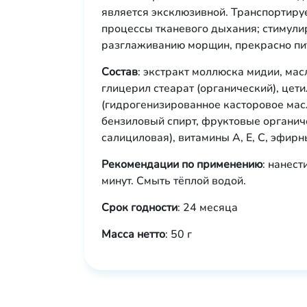
является эксклюзивной. Транспортиру
процессы тканевого дыхания; стимулир
разглаживанию морщин, прекрасно пит
Состав
: экстракт моллюска мидии, мас
глицерил стеарат (органический), цет
(гидрогенизированное касторовое масл
бензиловый спирт, фруктовые органиче
салициловая), витамины А, Е, С, эфир
Рекомендации по применению
: нанес
минут. Смыть тёплой водой.
Срок годности
: 24 месяца
Масса нетто
: 50 г