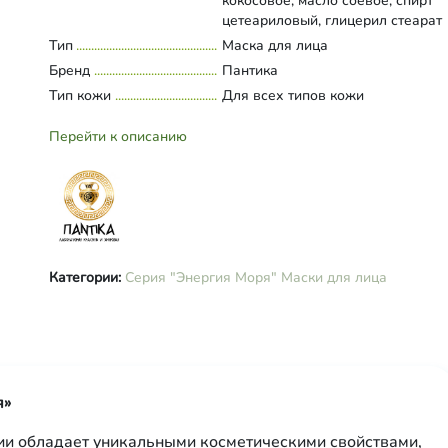
кокосовое, масло соевое, спирт
цетеариловый, глицерил стеарат
(органический), цетил пальмитат,
Тип
Развернуть состав
Маска для лица
глицерин (растительный), ПЭГ-4
Бренд
Пантика
(гидрогенизированное касторово
Тип кожи
Для всех типов кожи
масло), ксантановая камедь,
дегидрацетовая кислота, бензил
Перейти к описанию
спирт, фруктовые органические 
(сорбиновая, бензойная, янтарна
салициловая), витамины А, Е, С,
эфирные масла (шалфея и мяты
перечной).
Категории:
Серия "Энергия Моря"
Маски для лица
я»
ии обладает уникальными косметическими свойствами,