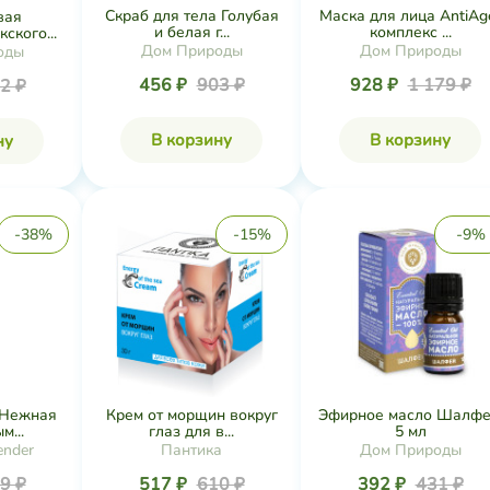
Скраб для тела Голубая
Маска для лица AntiAg
вая
и белая г...
комплекс ...
ского...
Дом Природы
Дом Природы
оды
456 ₽
903 ₽
928 ₽
1 179 ₽
2 ₽
В корзину
В корзину
ну
-38%
-15%
-9%
 Нежная
Крем от морщин вокруг
Эфирное масло Шалфе
м...
глаз для в...
5 мл
ender
Пантика
Дом Природы
9 ₽
517 ₽
610 ₽
392 ₽
431 ₽