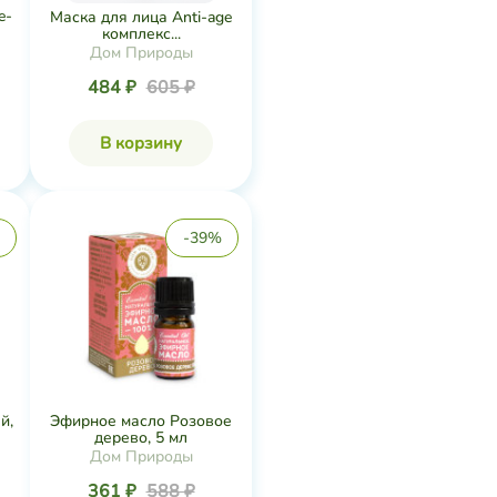
e-
Маска для лица Anti-age
комплекс...
Дом Природы
484 ₽
605 ₽
В корзину
-39%
й,
Эфирное масло Розовое
дерево, 5 мл
Дом Природы
361 ₽
588 ₽