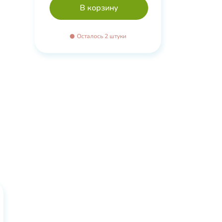
0
Осталось 2 штуки
е
овый
кислоты
я,