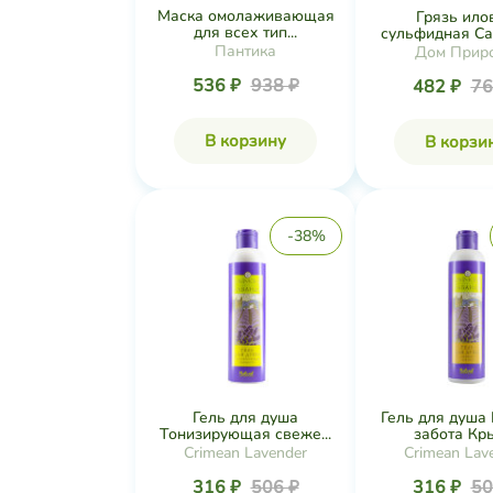
Маска омолаживающая
Грязь ило
для всех тип...
сульфидная Сак
Пантика
Дом Прир
536 ₽
938 ₽
482 ₽
76
В корзину
В корзи
-38%
Гель для душа
Гель для душа
Тонизирующая свеже...
забота Кры
Crimean Lavender
Crimean Lav
316 ₽
506 ₽
316 ₽
50