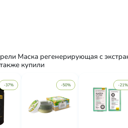
рели Маска регенерирующая с экстрак
, также купили
-37%
-50%
-21%