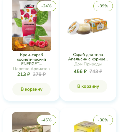
-24%
-39%
Скраб для тела
Крем-скраб
Апельсин с корице...
косметический
ENERGET...
Дом Природы
Царство Ароматов
456 ₽
743 ₽
213 ₽
279 ₽
В корзину
В корзину
-46%
-30%