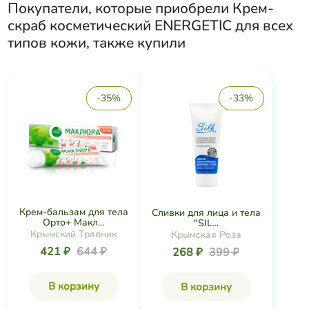
Покупатели, которые приобрели
Крем-
скраб косметический ENERGETIC для всех
типов кожи
, также купили
-35%
-33%
Крем-бальзам для тела
Сливки для лица и тела
Орто+ Макл...
"SIL...
Крымский Травник
Крымская Роза
421 ₽
644 ₽
268 ₽
399 ₽
В корзину
В корзину