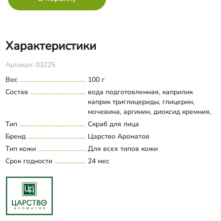
Характеристики
Артикул: 03225
Вес
100 г
Состав
вода подготовленная, каприлик
каприк триглицериды, глицерин,
мочевина, аргинин, диоксид кремния,
микрогранулы полиэтилена, экстракт
Тип
Скраб для лица
Развернуть состав
ананаса, аммониум
Бренд
Царство Ароматов
акрилоилдиметилтаурат,
Тип кожи
Для всех типов кожи
глицерилолеат цитрат/каприлик
Срок годности
каприк триглицериды, янтарная
24 мес
кислота, таурин, Д-пантенол, воск
подсолнечника, экстракты граната,
калины и инжира, натрий
кокоилглутамат,
глюконолактон+бензоат
натрия+глюконат кальция, калия