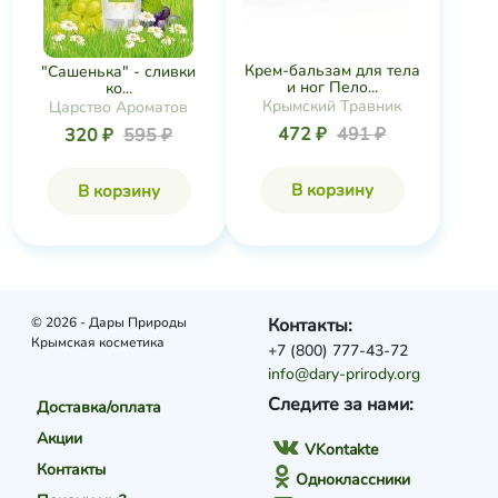
Крем-бальзам для тела
"Сашенька" - сливки
и ног Пело...
ко...
Крымский Травник
Царство Ароматов
472 ₽
491 ₽
320 ₽
595 ₽
В корзину
В корзину
© 2026 - Дары Природы
Контакты:
Крымская косметика
+7 (800) 777-43-72
info@dary-prirody.org
Следите за нами:
Доставка/оплата
Акции
VKontakte
Контакты
Одноклассники