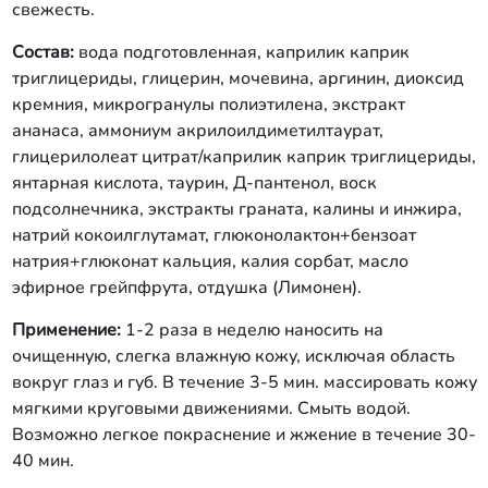
свежесть.
Состав:
вода подготовленная, каприлик каприк
триглицериды, глицерин, мочевина, аргинин, диоксид
кремния, микрогранулы полиэтилена, экстракт
ананаса, аммониум акрилоилдиметилтаурат,
глицерилолеат цитрат/каприлик каприк триглицериды,
янтарная кислота, таурин, Д-пантенол, воск
подсолнечника, экстракты граната, калины и инжира,
натрий кокоилглутамат, глюконолактон+бензоат
натрия+глюконат кальция, калия сорбат, масло
эфирное грейпфрута, отдушка (Лимонен).
Применение:
1-2 раза в неделю наносить на
очищенную, слегка влажную кожу, исключая область
вокруг глаз и губ. В течение 3-5 мин. массировать кожу
мягкими круговыми движениями. Смыть водой.
Возможно легкое покраснение и жжение в течение 30-
40 мин.