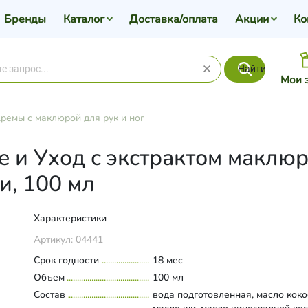
Бренды
Каталог
Доставка/оплата
Акции
Ко
Найти
Мои 
ремы с маклюрой для рук и ног
е и Уход с экстрактом маклю
и, 100 мл
Характеристики
Артикул:
04441
Срок годности
18 мес
Объем
100 мл
Состав
вода подготовленная, масло коко