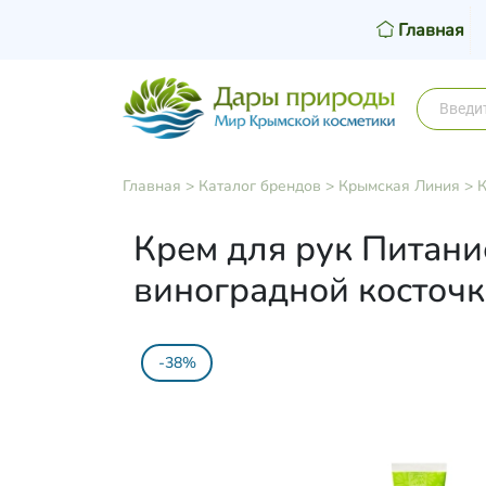
Главная
Главная
>
Каталог брендов
>
Крымская Линия
>
К
Крем для рук Питани
виноградной косточк
-38%