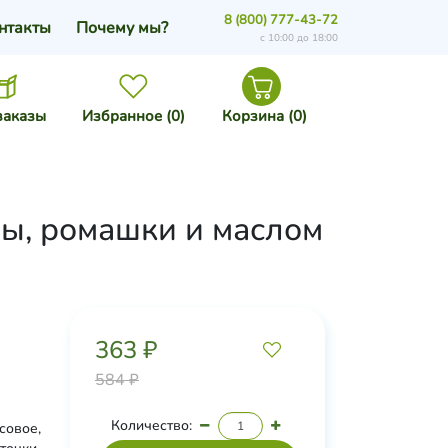
8 (800) 777-43-72
нтакты
Почему мы?
с 10:00 до 18:00
заказы
Избранное (
0
)
Корзина (
0
)
ры, ромашки и маслом
363 ₽
584 ₽
Количество:
совое,