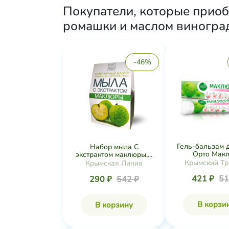
Покупатели, которые приоб
ромашки и маслом виноград
-46%
Гель-бальзам 
Набор мыла С
Орто Маклю
экстрактом маклюры,...
Крымский Тр
Крымская Линия
421 ₽
51
290 ₽
542 ₽
В корзи
В корзину