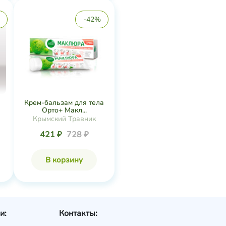
-42%
Крем-бальзам для тела
Орто+ Макл...
Крымский Травник
421 ₽
728 ₽
В корзину
и:
Контакты: