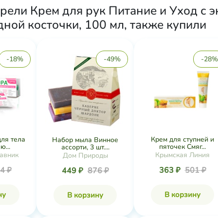
рели Крем для рук Питание и Уход с 
ной косточки, 100 мл, также купили
-18%
-49%
-28%
для тела
Крем для ступней и
Набор мыла Винное
...
пяточек Смяг...
ассорти, 3 шт....
авник
Крымская Линия
Дом Природы
4 ₽
363 ₽
501 ₽
449 ₽
876 ₽
ну
В корзину
В корзину