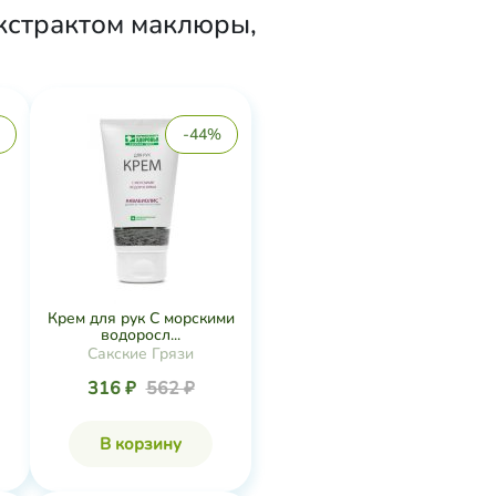
экстрактом маклюры,
-44%
Крем для рук С морскими
водоросл...
Сакские Грязи
316 ₽
562 ₽
В корзину