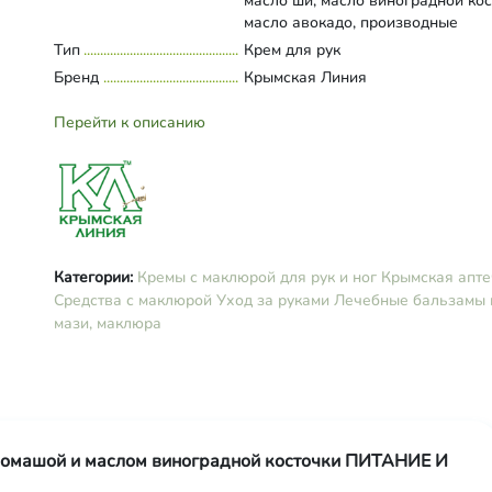
масло ши, масло виноградной кос
масло авокадо, производные
оливкового масла (цетеарил олив
Тип
Развернуть состав
Крем для рук
сорбитан оливат, этилгексил олив
Бренд
Крымская Линия
спирт цетеариловый, воск пчелин
глицерин, лецитин, экстракт мак
Перейти к описанию
экстракт ромашки, экстракт черед
экстракт виноградных листьев, э
виноградной косточки, экстракт
подорожника, сквалан, сорбитол,
бензоат натрия, сорбат калия, ки
стеариновая, ксантановая камедь
кислота яблочная, кислота лимон
Категории:
Кремы с маклюрой для рук и ног
Крымская апте
витамин Е, тетранатриевая соль
Средства с маклюрой
Уход за руками
Лечебные бальзамы 
глутаминовой кислоты, аллантоин
мази, маклюра
парфюмерная композиция, панте
бисаболол
 ромашой и маслом виноградной косточки ПИТАНИЕ И