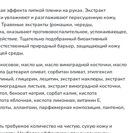
ая эффекта липкой пленки на руках. Экстракт
ки увлажняют и разглаживают пересушенную кожу,
. Травяные экстракты (ромашки, череды,
ма, оказывают противовоспалительное, успокаивающее,
йствие. Тщательно подобранный биоактивный
т естественный природный барьер, защищающий кожу
щей среды.
окосовое, масло ши, масло виноградной косточки, масло
а (цетеарил оливат, сорбитан оливат, этилгексил
линый, глицерин, лецитин, экстракт маклюры, экстракт
иноградных листьев, экстракт виноградной косточки,
ол, бензоат натрия, сорбат калия, кислота
ота яблочная, кислота лимонная, витамин Е,
слоты, аллантоин, парфюмерная композиция, пантенол,
ть требуемое количество на чистую, сухую кожу и