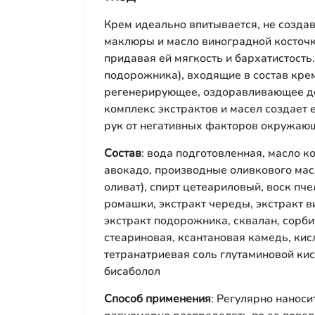
Крем идеально впитывается, не создав
маклюры и масло виноградной косточ
придавая ей мягкость и бархатистость
подорожника), входящие в состав кре
регенерирующее, оздоравливающее де
комплекс экстрактов и масел создае
рук от негативных факторов окружаю
Состав
: вода подготовленная, масло к
авокадо, производные оливкового масл
оливат), спирт цетеариловый, воск пче
ромашки, экстракт череды, экстракт в
экстракт подорожника, сквалан, сорбит
стеариновая, ксантановая камедь, кисл
тетранатриевая соль глутаминовой ки
бисаболол
Способ применения
: Регулярно наноси