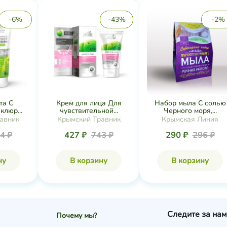
-6%
-43%
-2%
та С
Крем для лица Для
Набор мыла С солью
клюр...
чувствительной...
Черного моря,...
авник
Крымский Травник
Крымская Линия
4 ₽
427 ₽
743 ₽
290 ₽
296 ₽
ну
В корзину
В корзину
Следите за нам
Почему мы?