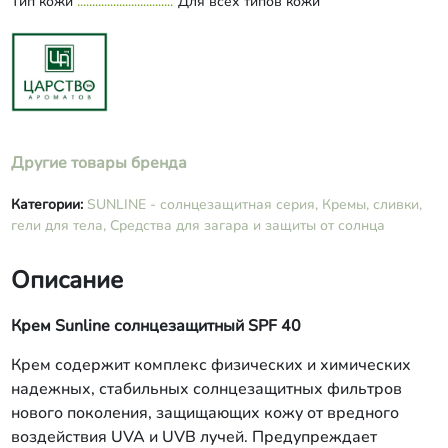
Тип кожи
Для всех типов кожи
Methoxyphenyl Triazine, Lauryl
Glucoside, Glycerin, Titanium Dioxide,
Glycеrуl Stearate Citrate, Cеtearyl
Alcohol, Olea Europaea Fruit Oil (масло
оливковое), Butyrospermum Parkii Oil
(масло ши), Cocos Nucifera Oil (масло
кокоса), Caprylic Capric Triglycerides,
Algae Extract (экстракт морских
Другие товары бренда
водорослей), Pantenol, Allantoin,
Polysaccharid Konjak Mannane
Категории:
SUNLINE - солнцезащитная серия,
Кремы, сливки,
(полисахарид коньяк маннан),
гели для тела,
Средства для загара и защиты от солнца
Tocopheryl Acetate (витамин Е),
Potassium Sorbate, Sodium Benzoate
(Linalool, Citronellol, Citral).
Описание
Крем Sunline солнцезащитный SPF 40
Крем содержит комплекс физических и химических
надежных, стабильных солнцезащитных фильтров
нового поколения, защищающих кожу от вредного
воздействия UVA и UVB лучей. Предупреждает