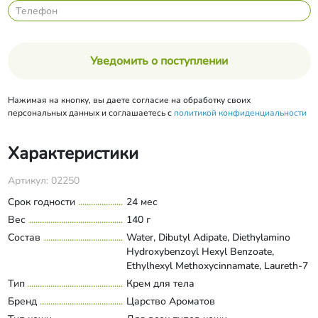
Уведомить о поступлении
Нажимая на кнопку, вы даете согласие на обработку своих
персональных данных и соглашаетесь с
политикой конфиденциальности
Характеристики
Артикул: 02250
Срок годности
24 мес
Вес
140 г
Состав
Water, Dibutyl Adipate, Diethylamino
Hydroxybenzoyl Hexyl Benzoate,
Ethylhexyl Methoxycinnamate, Laureth-7
Citrate, Polyglyceryl-2
Тип
Крем для тела
Развернуть состав
Dipolyhydroxystearate, Ethylhexyl
Бренд
Царство Ароматов
Triazone, Bis-Ethylhexyloxyphenol