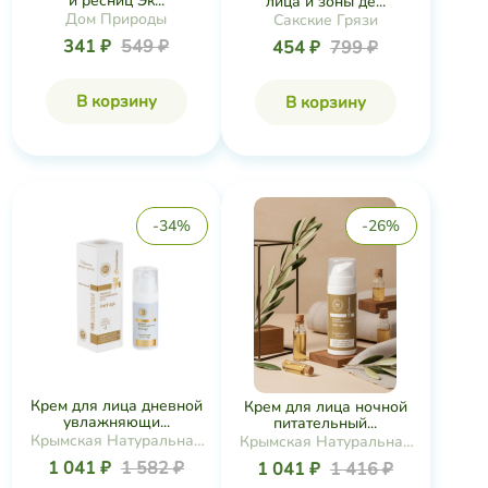
и ресниц Эк...
лица и зоны де...
Дом Природы
Сакские Грязи
341 ₽
549 ₽
454 ₽
799 ₽
В корзину
В корзину
-34%
-26%
Крем для лица дневной
Крем для лица ночной
увлажняющи...
питательный...
Крымская Натуральная
Крымская Натуральная
Коллекция
Коллекция
1 041 ₽
1 582 ₽
1 041 ₽
1 416 ₽