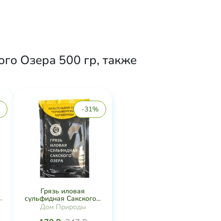
го Озера 500 гр, также
-31%
Грязь иловая
.
сульфидная Сакского...
Дом Природы