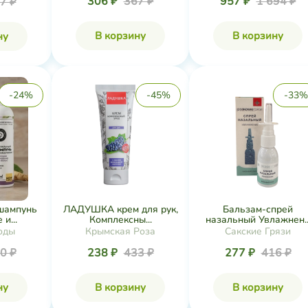
306 ₽
367 ₽
957 ₽
1 694 ₽
7 ₽
В корзину
В корзину
ну
-24%
-45%
-33%
шампунь
ЛАДУШКА крем для рук,
Бальзам-спрей
и...
Комплексны...
назальный Увлажнен..
оды
Крымская Роза
Сакские Грязи
0 ₽
238 ₽
433 ₽
277 ₽
416 ₽
ну
В корзину
В корзину