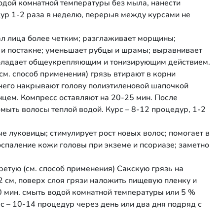
дой комнатной температуры без мыла, нанести
дур 1-2 раза в неделю, перерыв между курсами не
вал лица более четким; разглаживает морщины;
 и постакне; уменьшает рубцы и шрамы; выравнивает
обладает общеукрепляющим и тонизирующим действием.
см. способ применения) грязь втирают в корни
 чего накрывают голову полиэтиленовой шапочкой
нцем. Компресс оставляют на 20-25 мин. После
ыть волосы теплой водой. Курс – 8-12 процедур, 1-2
ые луковицы; стимулирует рост новых волос; помогает в
оспаление кожи головы при экземе и псориазе; заметно
ретую (см. способ применения) Сакскую грязь на
 см, поверх слоя грязи наложить пищевую пленку и
0 мин. смыть водой комнатной температуры или 5 %
с – 10-14 процедур через день или два дня подряд с