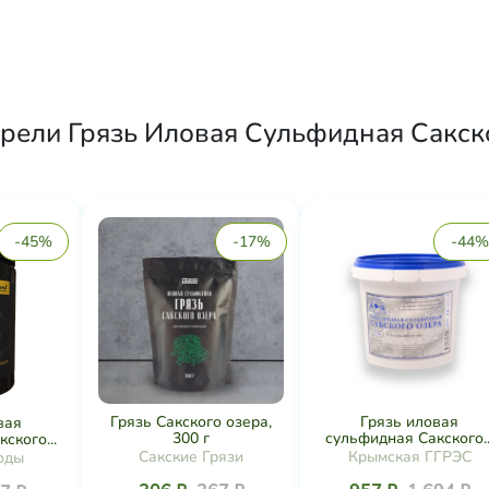
рели Грязь Иловая Сульфидная Сакско
-45%
-17%
-44%
Грязь Сакского озера,
Грязь иловая
вая
300 г
сульфидная Сакского..
ского...
Сакские Грязи
Крымская ГГРЭС
оды