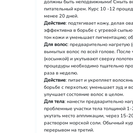
должны быть неподвижными! Смыть во
питательный крем. Курс 10 -12 проце
менее 20 дней.
Действие
: подтягивает кожу, делая о
эффективна в борьбе с угревой сыпью
тон кожи и уменьшает пигментацию; 
Для волос
: предварительно нагретую (
вымытых волос по всей голове. После
(косынкой) и укутывают сверху полоте
процедуры необходимо тщательно пром
раза в неделю.
Действие
: питает и укрепляет волосян
борьбе с перхотью; уменьшает зуд и в
улучшает состояние волос в целом.
Для тела
: нанести предварительно наг
проблемные участки тела толщиной 1-2
укутать место аппликации, через 15-2
раствором морской соли. Обычный кур
перерывом на третий.