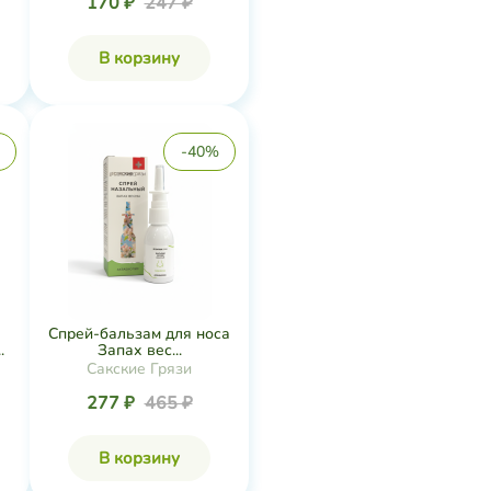
170 ₽
247 ₽
В корзину
-40%
Спрей-бальзам для носа
.
Запах вес...
Сакские Грязи
277 ₽
465 ₽
В корзину