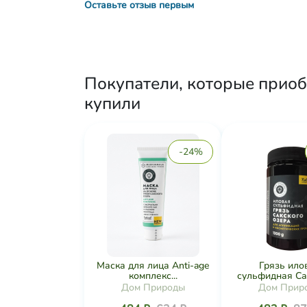
Оставьте отзыв первым
Покупатели, которые приоб
купили
-24%
Маска для лица Anti-age
Грязь ило
комплекс...
сульфидная Сак
Дом Природы
Дом Прир