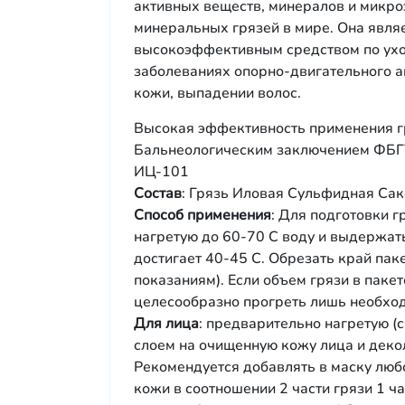
активных веществ, минералов и микро
минеральных грязей в мире. Она явля
высокоэффективным средством по уход
заболеваниях опорно-двигательного а
кожи, выпадении волос.
Высокая эффективность применения г
Бальнеологическим заключением ФБГУ
ИЦ-101
Состав
: Грязь Иловая Сульфидная Сак
Способ применения
: Для подготовки г
нагретую до 60-70 С воду и выдержать
достигает 40-45 С. Обрезать край паке
показаниям). Если объем грязи в пак
целесообразно прогреть лишь необход
Для лица
: предварительно нагретую (
слоем на очищенную кожу лица и декол
Рекомендуется добавлять в маску люб
кожи в соотношении 2 части грязи 1 