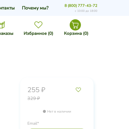
8 (800) 777-43-72
нтакты
Почему мы?
с 10:00 до 18:00
заказы
Избранное (
0
)
Корзина (
0
)
255 ₽
329 ₽
Нет в наличии
Email*