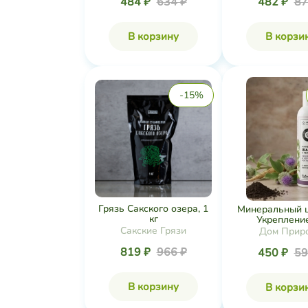
484 ₽
634 ₽
482 ₽
87
В корзину
В корзи
-15%
Грязь Сакского озера, 1
Минеральный 
кг
Укрепление 
Сакские Грязи
Дом Прир
819 ₽
966 ₽
450 ₽
59
В корзину
В корзи