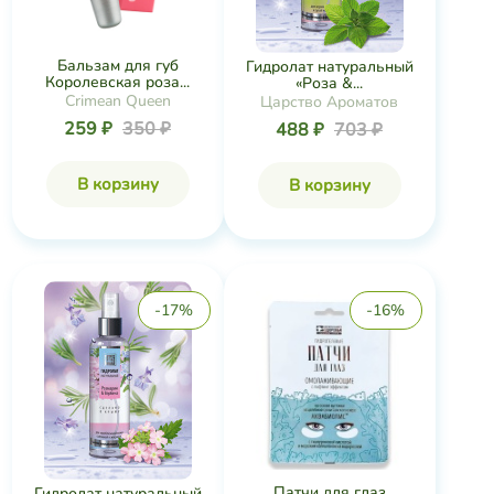
Бальзам для губ
Гидролат натуральный
Королевская роза...
«Роза &...
Crimean Queen
Царство Ароматов
259 ₽
350 ₽
488 ₽
703 ₽
В корзину
В корзину
-17%
-16%
Патчи для глаз
Гидролат натуральный