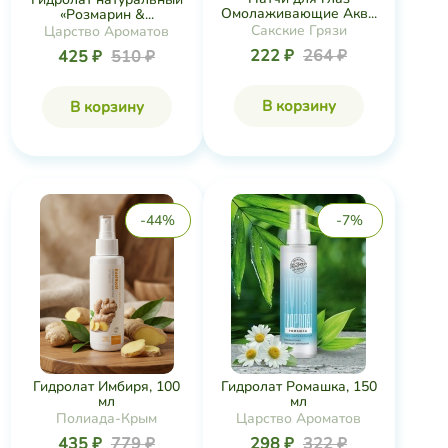
Омолаживающие Акв...
«Розмарин &...
Сакские Грязи
Царство Ароматов
222 ₽
264 ₽
425 ₽
510 ₽
В корзину
В корзину
-44%
-7%
Гидролат Имбиря, 100
Гидролат Ромашка, 150
мл
мл
Полиада-Крым
Царство Ароматов
435 ₽
779 ₽
298 ₽
322 ₽