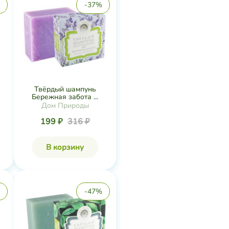
-37%
Твёрдый шампунь
Бережная забота ...
Дом Природы
199 ₽
316 ₽
В корзину
-47%