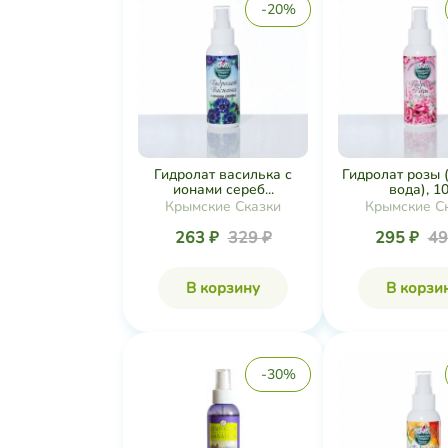
-20%
Гидролат василька с
Гидролат розы 
ионами сереб...
вода), 10.
Крымские Сказки
Крымские С
263 ₽
329 ₽
295 ₽
49
В корзину
В корзи
-30%