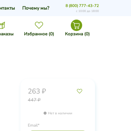
8 (800) 777-43-72
нтакты
Почему мы?
с 10:00 до 18:00
заказы
Избранное (
0
)
Корзина (
0
)
263 ₽
447 ₽
Нет в наличии
Email*