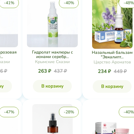
-41%
-40%
-48%
(розовая
Гидролат маклюры с
Назальный бальзам
..
ионами серебр...
"Эвкалипт...
казки
Крымские Сказки
Царство Ароматов
6 ₽
263 ₽
437 ₽
234 ₽
449 ₽
ну
В корзину
В корзину
-47%
-28%
-40%