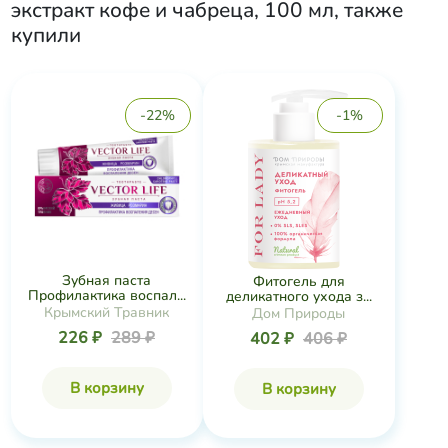
экстракт кофе и чабреца, 100 мл
, также
купили
-22%
-1%
Зубная паста
Фитогель для
Профилактика воспал...
деликатного ухода з...
Крымский Травник
Дом Природы
226 ₽
289 ₽
402 ₽
406 ₽
В корзину
В корзину