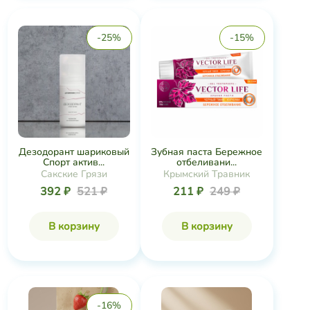
-25%
-15%
Дезодорант шариковый
Зубная паста Бережное
Спорт актив...
отбеливани...
Сакские Грязи
Крымский Травник
392 ₽
521 ₽
211 ₽
249 ₽
В корзину
В корзину
-16%