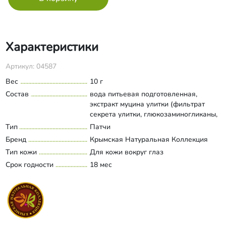
Характеристики
Артикул: 04587
Вес
10 г
Состав
вода питьевая подготовленная,
экстракт муцина улитки (фильтрат
секрета улитки, глюкозаминогликаны,
аллантоин, гидролизат коллагена,
Тип
Патчи
Развернуть состав
пиридоксина гидрохлорид), глицерин
Бренд
Крымская Натуральная Коллекция
дистиллированный, глицерил
Тип кожи
Для кожи вокруг глаз
глюкозид, D-пантенол,
Срок годности
(полиглицерил-6 каприлат,
18 мес
полиглицерил-3 кокоат,
полиглицерил-4 каприлат,
полиглицерил-6 рицинолеат, динатрия
кокоглюкозид цитрат),
(феноксизтанол, зтилгексилглицерин),
пентиленгликоль, каррагинан,