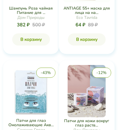
Шампунь Роза чайная
ANTIAGE 55+ маска для
Питание для ...
лица на на...
Дом Природы
Eco Tavrida
382 ₽
500 ₽
64 ₽
89 ₽
В корзину
В корзину
-43%
-12%
Патчи для глаз
Патчи для кожи вокруг
Омолаживающие Акв...
глаз раств...
Сакские Грязи