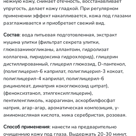
нежную кожу, снимает отечность, восстанав­ливает
упругость, делает кожу гладкой. При регулярном
применении эффект накапливается, кожа под глазами
разглаживается и приобретает свежий вид.
Состав
: вода питьевая подготовленная, экстракт
муцина улитки (фильтрат секрета улитки,
глюкозаминогликаны, аллантоин, гидролизат
коллагена, пиридоксина гидрохлорид), глицерин
дистиллированный, глицерил глюкозид, D-пантенол,
(полиглицерил-6 каприлат, полиглицерил-3 кокоат,
полиглицерил-4 каприлат, полиглицерил-6
рицинолеат, динатрия кокоглюкозид цитрат),
(феноксизтанол, зтилгексилглицерин),
пентиленгликоль, каррагинан, аскорбилфосфат
натрия, агар-агар, ароматическая композиция, у-
аминомасляная кислота, мика серебристая, розовая.
Способ применения
: нанести на предварительно
очищенную кожу под глаза. Выдержать 20-30 минут.