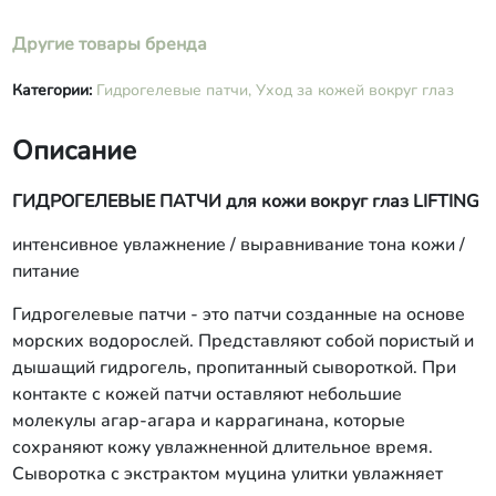
аскорбилфосфат натрия, агар-агар,
Другие товары бренда
ароматическая композиция, у-
аминомасляная кислота, мика
серебристая, розовая.
Категории:
Гидрогелевые патчи,
Уход за кожей вокруг глаз
Описание
ГИДРОГЕЛЕВЫЕ ПАТЧИ для кожи вокруг глаз LIFTING
интенсивное увлажнение / выравнивание тона кожи /
питание
Гидрогелевые патчи - это патчи созданные на основе
морских водорослей. Представляют собой пористый и
дышащий гидрогель, пропитанный сывороткой. При
контакте с кожей патчи оставляют небольшие
молекулы агар-агара и карраги­нана, которые
сохраняют кожу увлажненной длительное время.
Сыворотка с экстрактом муцина улитки увлажняет