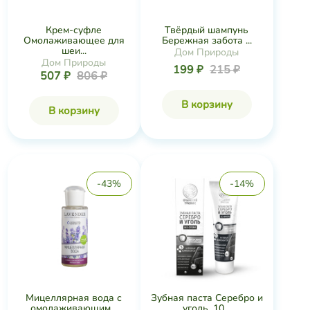
Крем-суфле
Твёрдый шампунь
Омолаживающее для
Бережная забота ...
шеи...
Дом Природы
Дом Природы
199 ₽
215 ₽
507 ₽
806 ₽
В корзину
В корзину
-43%
-14%
Мицеллярная вода с
Зубная паста Серебро и
омолаживающим...
уголь, 10...