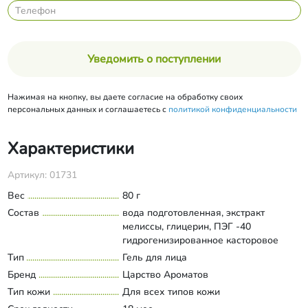
Уведомить о поступлении
Нажимая на кнопку, вы даете согласие на обработку своих
персональных данных и соглашаетесь с
политикой конфиденциальности
Характеристики
Артикул: 01731
Вес
80 г
Состав
вода подготовленная, экстракт
мелиссы, глицерин, ПЭГ -40
гидрогенизированное касторовое
масло, масло абрикосовое, аммониум
Тип
Гель для лица
Развернуть состав
акрилоилдиметилтаурат, экстракт
Бренд
Царство Ароматов
моркови, масла эфирные лаванды и
Тип кожи
Для всех типов кожи
мяты.