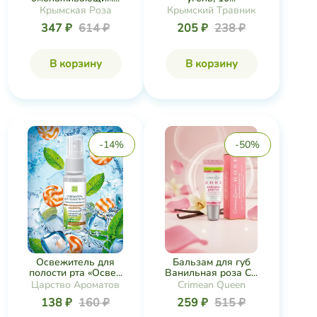
Крымская Роза
Крымский Травник
347 ₽
614 ₽
205 ₽
238 ₽
В корзину
В корзину
-14%
-50%
Освежитель для
Бальзам для губ
полости рта «Осве...
Ванильная роза C...
Царство Ароматов
Crimean Queen
138 ₽
160 ₽
259 ₽
515 ₽